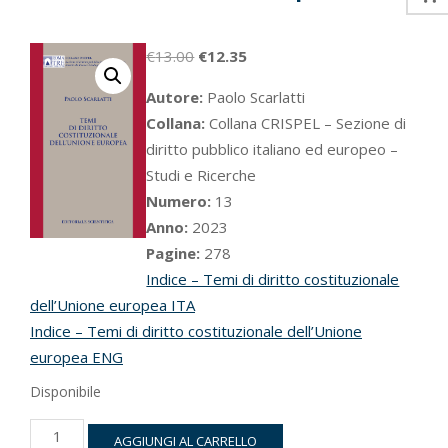
Il
Il
€
13.00
€
12.35
prezzo
prezzo
Autore:
Paolo Scarlatti
originale
attuale
Collana:
Collana CRISPEL – Sezione di
era:
è:
diritto pubblico italiano ed europeo –
€13.00.
€12.35.
Studi e Ricerche
Numero:
13
Anno:
2023
Pagine:
278
Indice – Temi di diritto costituzionale
dell’Unione europea ITA
Indice – Temi di diritto costituzionale dell’Unione
europea ENG
Disponibile
Temi
AGGIUNGI AL CARRELLO