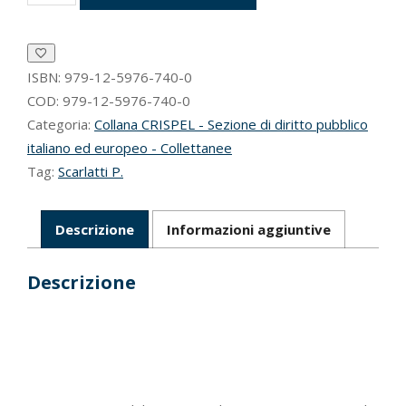
di
diritto
costituzionale
dell'Unione
europea
ISBN:
979-12-5976-740-0
quantità
COD:
979-12-5976-740-0
Categoria:
Collana CRISPEL - Sezione di diritto pubblico
italiano ed europeo - Collettanee
Tag:
Scarlatti P.
Descrizione
Informazioni aggiuntive
Descrizione