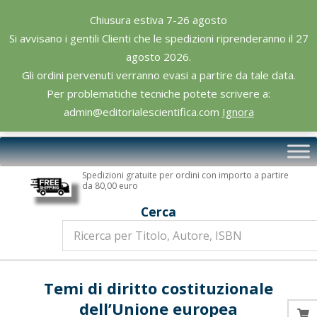
Skip
Chiusura estiva 7-26 agosto
to
Si avvisano i gentili Clienti che le spedizioni riprenderanno il 27
content
agosto 2026.
Gli ordini pervenuti verranno evasi a partire da tale data.
Per problematiche tecniche potete scrivere a:
admin@editorialescientifica.com
Ignora
Editoriale
Primary
Scientifica
Navigation
Spedizioni gratuite per ordini con importo a partire
Menu
da 80,00 euro
Cerca
Temi di diritto costituzionale
dell’Unione europea