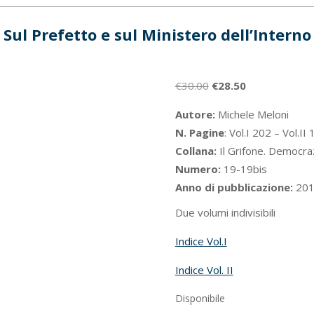
Sul Prefetto e sul Ministero dell’Interno
Il
Il
€
30.00
€
28.50
prezzo
prezzo
Autore:
Michele Meloni
originale
attuale
N. Pagine
: Vol.I 202 – Vol.II
era:
è:
Collana:
Il Grifone. Democrazi
€30.00.
€28.50.
Numero:
19-19bis
Anno di pubblicazione:
201
Due volumi indivisibili
Indice Vol.I
Indice Vol. II
Disponibile