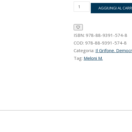
Sul
AGGIUNGI AL CAR
Prefetto
e
sul
Ministero
dell’Interno
ISBN:
978-88-9391-574-8
quantità
COD:
978-88-9391-574-8
Categoria:
Il Grifone. Democra
Tag:
Meloni M.