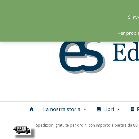
Skip
to
Si av
content
Per probl
Editoriale
Scientifica
La nostra storia
Libri
R
Spedizioni gratuite per ordini con importo a partire da 80