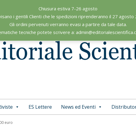
Chiusura estiva 7-26 agosto
visano i gentili Clienti che le spedizioni riprenderanno il 27 agosto
Gli ordini pervenuti verranno evasi a partire da tale data.
ematiche tecniche potete scrivere a: admin@editorialescientifica
iviste
ES Lettere
News ed Eventi
Distributor
Primary
Navigation
,00 euro
Menu