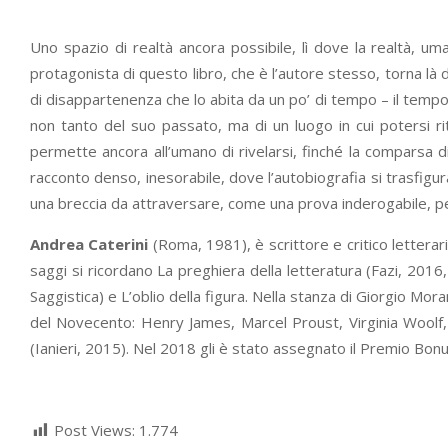
Uno spazio di realtà ancora possibile, lì dove la realtà, uma
protagonista di questo libro, che è l’autore stesso, torna là
di disappartenenza che lo abita da un po’ di tempo – il tempo i
non tanto del suo passato, ma di un luogo in cui potersi rit
permette ancora all’umano di rivelarsi, finché la comparsa d
racconto denso, inesorabile, dove l’autobiografia si trasfigura 
una breccia da attraversare, come una prova inderogabile, pe
Andrea Caterini
(Roma, 1981), è scrittore e critico letterar
saggi si ricordano La preghiera della letteratura (Fazi, 201
Saggistica) e L’oblio della figura. Nella stanza di Giorgio Mora
del Novecento: Henry James, Marcel Proust, Virginia Woolf
(Ianieri, 2015). Nel 2018 gli è stato assegnato il Premio Bon
Post Views:
1.774