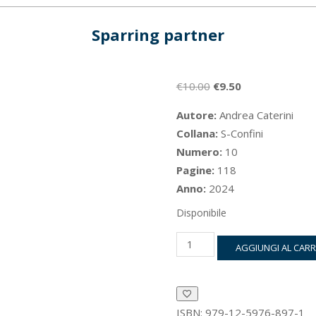
Sparring partner
Il
Il
€
10.00
€
9.50
prezzo
prezzo
Autore:
Andrea Caterini
originale
attuale
Collana:
S-Confini
era:
è:
Numero:
10
€10.00.
€9.50.
Pagine:
118
Anno:
2024
Disponibile
Sparring
AGGIUNGI AL CAR
partner
quantità
ISBN:
979-12-5976-897-1