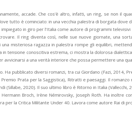
namente, accade. Che cos’è altro, infatti, un ring, se non il qua
 dove tutto è cominciato: in una vecchia palestra di borgata dove
mpiegato in giro per l’Italia come autore di programmi televisivi a
rovare. Il ring diventa così, nelle sue nuove giornate, una sorta 
i una misteriosa ragazza in palestra rompe gli equilibri, mettend
in tensione conoscitiva estrema, ci mostra la dolorosa dialettica tra
r avvicinarsi a una verità interiore che possa permettere una qual
io. Ha pubblicato diversi romanzi, tra cui Giordano (Fazi, 2014, P
6, Premio Prata per la Saggistica), Ritratti e paesaggi. Il romanz
ndi (Sillabe, 2020). Il suo ultimo libro è Ritorno in Italia (Vallecc
, Hermann Broch, Irène Némirovsky, Joseph Roth. Ha inoltre co
ura per la Critica Militante Under 40. Lavora come autore Rai di pr