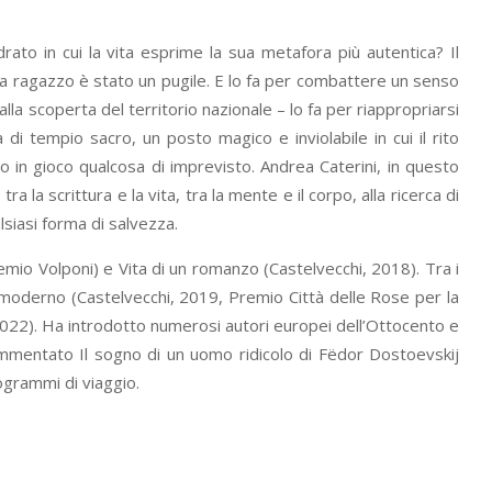
drato in cui la vita esprime la sua metafora più autentica? Il
 da ragazzo è stato un pugile. E lo fa per combattere un senso
lla scoperta del territorio nazionale – lo fa per riappropriarsi
di tempio sacro, un posto magico e inviolabile in cui il rito
o in gioco qualcosa di imprevisto. Andrea Caterini, in questo
 la scrittura e la vita, tra la mente e il corpo, alla ricerca di
siasi forma di salvezza.
remio Volponi) e Vita di un romanzo (Castelvecchi, 2018). Tra i
o moderno (Castelvecchi, 2019, Premio Città delle Rose per la
hi, 2022). Ha introdotto numerosi autori europei dell’Ottocento e
mmentato Il sogno di un uomo ridicolo di Fëdor Dostoevskij
ogrammi di viaggio.