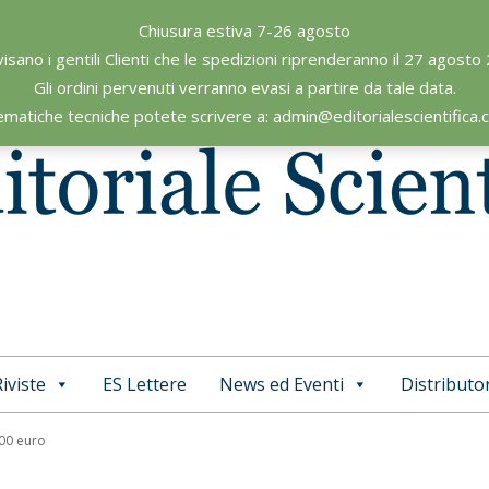
Chiusura estiva 7-26 agosto
visano i gentili Clienti che le spedizioni riprenderanno il 27 agosto
Gli ordini pervenuti verranno evasi a partire da tale data.
ematiche tecniche potete scrivere a: admin@editorialescientifica
iviste
ES Lettere
News ed Eventi
Distributor
Primary
Navigation
,00 euro
Menu