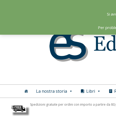
Skip
to
Si av
content
Per probl
Editoriale
Scientifica
La nostra storia
Libri
R
Spedizioni gratuite per ordini con importo a partire da 80