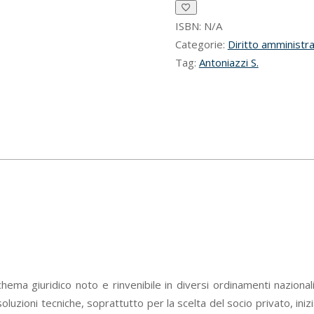
pubblici
locali
ISBN:
N/A
quantità
Categorie:
Diritto amministra
Tag:
Antoniazzi S.
chema giuridico noto e rinvenibile in diversi ordinamenti nazional
 soluzioni tecniche, soprattutto per la scelta del socio privato, ini