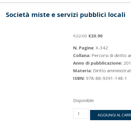
Società miste e servizi pubblici locali
Il
Il
€
22.00
€
20.90
prezzo
prezzo
N. Pagine
: X-342
originale
attuale
Collana:
Percorsi di diritto 
era:
è:
Anno di pubblicazione:
201
€22.00.
€20.90.
Materia:
Diritto amministrat
ISBN:
978-88-9391-148-1
Disponibile
Società
AGGIUNGI AL CAR
miste
e
servizi