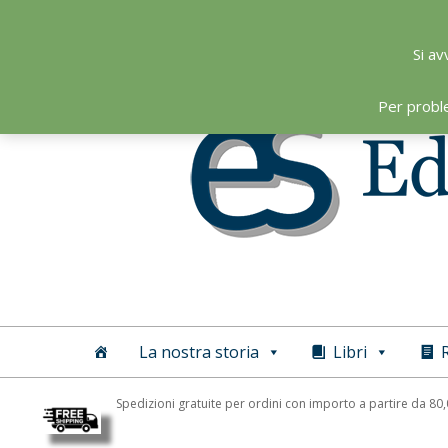
Skip
to
Si av
content
Per probl
Editoriale
Scientifica
La nostra storia
Libri
R
Spedizioni gratuite per ordini con importo a partire da 80