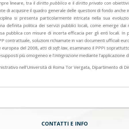
pre lineare, tra il
diritto pubblico
e il
diritto privato
con obiettiv
nte di acquisire il quadro generale delle questioni di fondo anche in 
sciplina si presenta particolarmente intricata nella sua evoluz
na definita politica dei servizi pubblici locali, come emerge dai
sa pubblica con misure di incerta efficacia per gli enti locali. In 
PPP contrattuale, soluzioni richiamate in vari documenti ufficiali 
 europea del 2008, atti di
soft law
, esaminano il PPPI soprattutto 
presupposti più omogeneo e l’
integrazione
mediante l’applicazione 
strativo nell’Università di Roma Tor Vergata, Dipartimento di Dir
CONTATTI E INFO