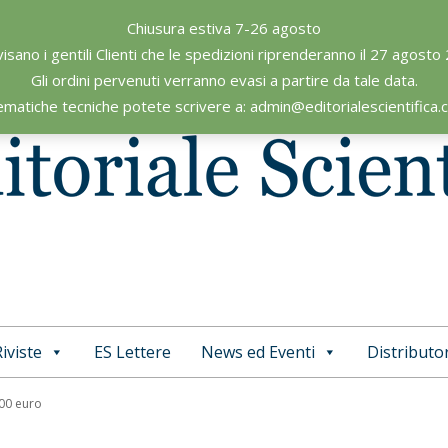
Chiusura estiva 7-26 agosto
visano i gentili Clienti che le spedizioni riprenderanno il 27 agosto
Gli ordini pervenuti verranno evasi a partire da tale data.
ematiche tecniche potete scrivere a: admin@editorialescientifica
iviste
ES Lettere
News ed Eventi
Distributor
Primary
Navigation
,00 euro
Menu