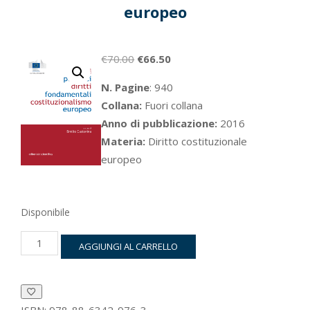
europeo
Il
Il
€
70.00
€
66.50
prezzo
prezzo
N. Pagine
: 940
originale
attuale
Collana:
Fuori collana
era:
è:
Anno di pubblicazione:
2016
€70.00.
€66.50.
Materia:
Diritto costituzionale
europeo
Disponibile
Servizi
AGGIUNGI AL CARRELLO
pubblici,
diritti
fondamentali,
costituzionalismo
europeo
ISBN:
978-88-6342-976-3