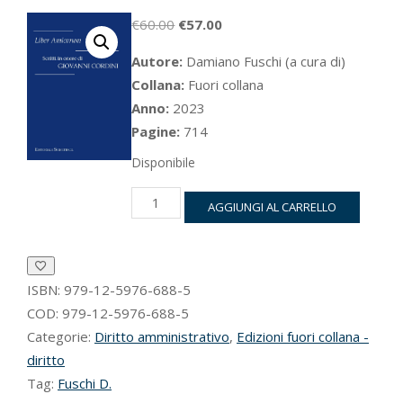
Il
Il
€
60.00
€
57.00
prezzo
prezzo
Autore:
Damiano Fuschi (a cura di)
originale
attuale
Collana:
Fuori collana
era:
è:
Anno:
2023
€60.00.
€57.00.
Pagine:
714
Disponibile
Scritti
AGGIUNGI AL CARRELLO
in
onore
di
Giovanni
ISBN:
979-12-5976-688-5
Cordini
quantità
COD:
979-12-5976-688-5
Categorie:
Diritto amministrativo
,
Edizioni fuori collana -
diritto
Tag:
Fuschi D.