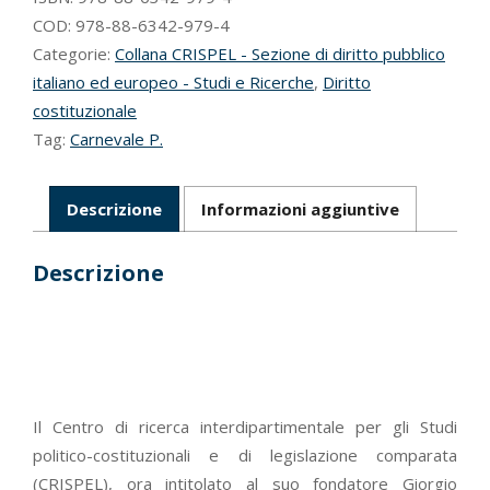
prassi
COD:
978-88-6342-979-4
quantità
Categorie:
Collana CRISPEL - Sezione di diritto pubblico
italiano ed europeo - Studi e Ricerche
,
Diritto
costituzionale
Tag:
Carnevale P.
Descrizione
Informazioni aggiuntive
Descrizione
Il Centro di ricerca interdipartimentale per gli Studi
politico-costituzionali e di legislazione comparata
(CRISPEL), ora intitolato al suo fondatore Giorgio