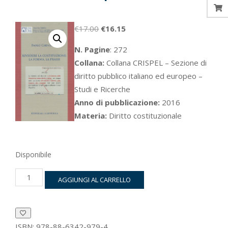
Il
Il
€
17.00
€
16.15
prezzo
prezzo
N. Pagine
: 272
originale
attuale
Collana:
Collana CRISPEL – Sezione di
era:
è:
diritto pubblico italiano ed europeo –
€17.00.
€16.15.
Studi e Ricerche
Anno di pubblicazione:
2016
Materia:
Diritto costituzionale
Disponibile
Rivedere
AGGIUNGI AL CARRELLO
la
Costituzione:
la
forma,
la
ISBN:
978-88-6342-979-4