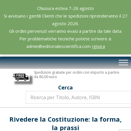
Skip
Chiusura estiva 7-26 agosto
to
Si avvisano i gentili Clienti che le spedizioni riprenderanno il 27
content
agosto 2026.
Gli ordini pervenuti verranno evasi a partire da tale data.
Per problematiche tecniche potete scrivere a:
admin@editorialescientifica.com
Ignora
Editoriale
Primary
Scientifica
Navigation
Spedizioni gratuite per ordini con importo a partire
Menu
da 80,00 euro
Cerca
Rivedere la Costituzione: la forma,
la prassi