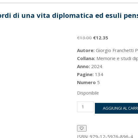
ordi di una vita diplomatica ed esuli pens
Il
Il
€
13.00
€
12.35
prezzo
prezzo
Autore:
Giorgio Franchetti 
originale
attuale
Collana:
Memorie e studi dip
era:
è:
Anno:
2024
€13.00.
€12.35.
Pagine:
134
Numero
5
Disponibile
Ricordi
AGGIUNGI AL CAR
di
una
vita
diplomatica
ed
ISBN:
979-12-5976-896-4