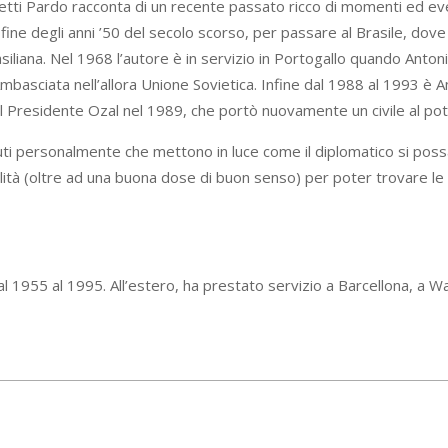
tti Pardo racconta di un recente passato ricco di momenti ed eventi 
la fine degli anni ’50 del secolo scorso, per passare al Brasile, dov
siliana. Nel 1968 l’autore è in servizio in Portogallo quando Anto
ciata nell’allora Unione Sovietica. Infine dal 1988 al 1993 è Amb
 del Presidente Ozal nel 1989, che portò nuovamente un civile al po
ti personalmente che mettono in luce come il diplomatico si poss
ità (oltre ad una buona dose di buon senso) per poter trovare le s
dal 1955 al 1995. All’estero, ha prestato servizio a Barcellona, a 