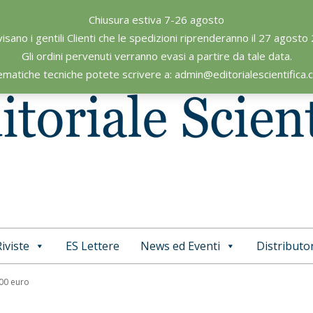
Chiusura estiva 7-26 agosto
visano i gentili Clienti che le spedizioni riprenderanno il 27 agosto
Gli ordini pervenuti verranno evasi a partire da tale data.
ematiche tecniche potete scrivere a: admin@editorialescientifica
iviste
ES Lettere
News ed Eventi
Distributor
Primary
Navigation
,00 euro
Menu