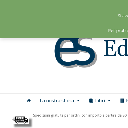
Skip
to
Si av
content
Per probl
Editoriale
Scientifica
La nostra storia
Libri
R
Spedizioni gratuite per ordini con importo a partire da 80