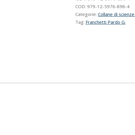
esuli
COD:
979-12-5976-896-4
pensieri
Categorie:
Collane di scienze
quantità
Tag:
Franchetti Pardo G.