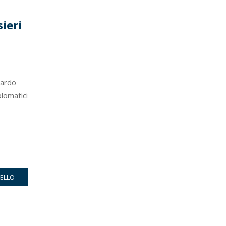
ieri
Pardo
lomatici
RELLO