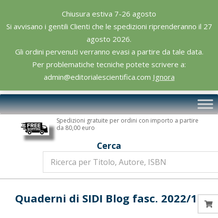
Skip
Chiusura estiva 7-26 agosto
to
Si avvisano i gentili Clienti che le spedizioni riprenderanno il 27
content
agosto 2026.
Gli ordini pervenuti verranno evasi a partire da tale data.
Per problematiche tecniche potete scrivere a:
admin@editorialescientifica.com
Ignora
Editoriale
Primary
Scientifica
Navigation
Spedizioni gratuite per ordini con importo a partire
Menu
da 80,00 euro
Cerca
Quaderni di SIDI Blog fasc. 2022/11