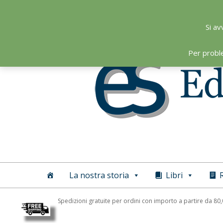
Skip
to
Si av
content
Per probl
Editoriale
Scientifica
La nostra storia
Libri
R
Spedizioni gratuite per ordini con importo a partire da 80