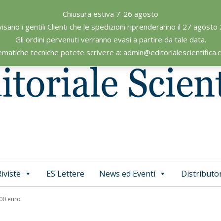
Chiusura estiva 7-26 agosto
visano i gentili Clienti che le spedizioni riprenderanno il 27 agosto
Gli ordini pervenuti verranno evasi a partire da tale data.
ematiche tecniche potete scrivere a: admin@editorialescientifica
iviste
ES Lettere
News ed Eventi
Distributor
Primary
Navigation
,00 euro
Menu