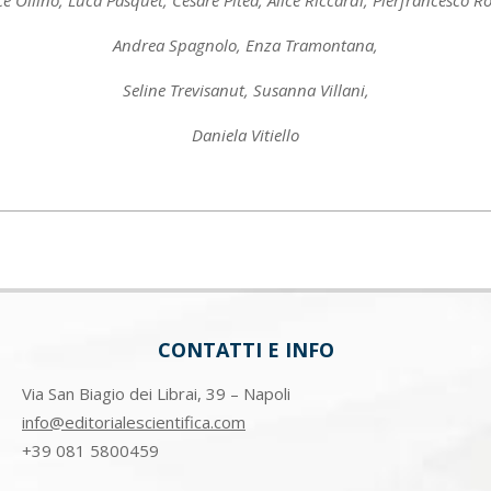
ce Ollino, Luca Pasquet, Cesare Pitea, Alice Riccardi, Pierfrancesco Ro
Andrea Spagnolo, Enza Tramontana,
Seline Trevisanut, Susanna Villani,
Daniela Vitiello
CONTATTI E INFO
Via San Biagio dei Librai, 39 – Napoli
info@editorialescientifica.com
+39
081 5800459