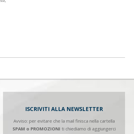
ssi,
ISCRIVITI ALLA NEWSLETTER
Avviso: per evitare che la mail finisca nella cartella
SPAM o PROMOZIONI
ti chiediamo di aggiungerci