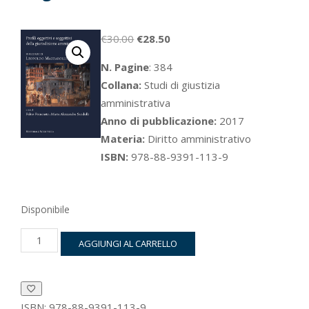
Il
Il
€
30.00
€
28.50
prezzo
prezzo
N. Pagine
: 384
originale
attuale
Collana:
Studi di giustizia
era:
è:
amministrativa
€30.00.
€28.50.
Anno di pubblicazione:
2017
Materia:
Diritto amministrativo
ISBN:
978-88-9391-113-9
Disponibile
Profili
AGGIUNGI AL CARRELLO
oggettivi
e
soggettivi
della
giurisdizione
ISBN:
978-88-9391-113-9