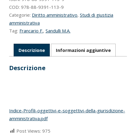
amministrativa
COD:
978-88-9391-113-9
quantità
Categorie:
Diritto amministrativo
,
Studi di giustizia
amministrativa
Tag:
Francario F.
,
Sandulli M.A.
Descrizione
Informazioni aggiuntive
Descrizione
Indice-Profili-oggettivi-e-soggettivi-della-giurisdizione-
amministrativa.pdf
Post Views:
975