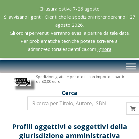
Skip
Chiusura estiva 7-26 agosto
to
Si avvisano i gentili Clienti che le spedizioni riprenderanno il 27
content
agosto 2026.
Gli ordini pervenuti verranno evasi a partire da tale data.
Per problematiche tecniche potete scrivere a:
admin@editorialescientifica.com
Ignora
Editoriale
Primary
Scientifica
Navigation
Spedizioni gratuite per ordini con importo a partire
Menu
da 80,00 euro
Cerca
Profili oggettivi e soggettivi della
giurisdizione amministrativa