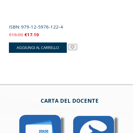
ISBN:
979-12-5976-122-4
Il
Il
€
18.00
€
17.10
prezzo
prezzo
AGGIUNGI AL CARRELLO
originale
attuale
era:
è:
€18.00.
€17.10.
CARTA DEL DOCENTE