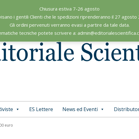
Chiusura estiva 7-26 agosto
visano i gentili Clienti che le spedizioni riprenderanno il 27 agosto
Gli ordini pervenuti verranno evasi a partire da tale data.
ematiche tecniche potete scrivere a: admin@editorialescientifica
iviste
ES Lettere
News ed Eventi
Distributor
Primary
Navigation
,00 euro
Menu