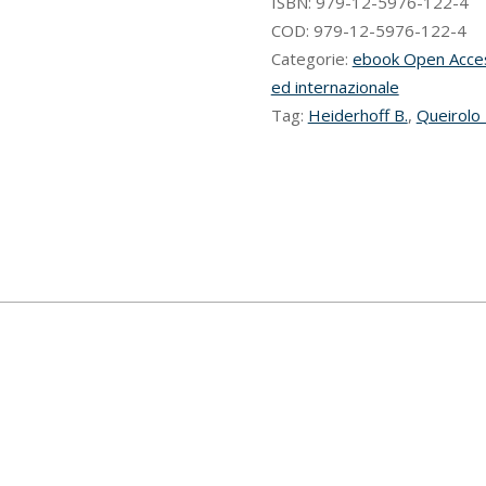
ISBN:
979-12-5976-122-4
COD:
979-12-5976-122-4
Categorie:
ebook Open Acce
ed internazionale
Tag:
Heiderhoff B.
,
Queirolo 