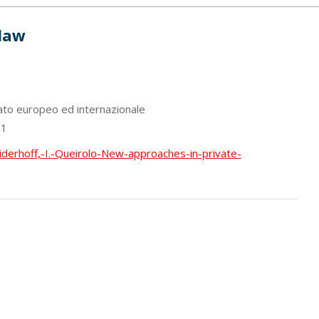
 law
ivato europeo ed internazionale
1
iderhoff,-I.-Queirolo-New-approaches-in-private-