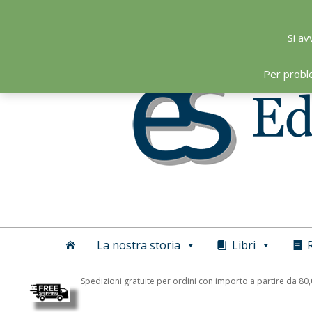
Skip
to
Si av
content
Per probl
Editoriale
Scientifica
La nostra storia
Libri
R
Spedizioni gratuite per ordini con importo a partire da 80