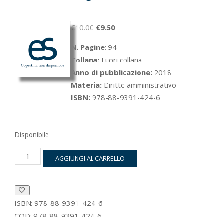
Il
Il
€
10.00
€
9.50
prezzo
prezzo
N. Pagine
: 94
originale
attuale
Collana:
Fuori collana
era:
è:
Anno di pubblicazione:
2018
€10.00.
€9.50.
Materia:
Diritto amministrativo
ISBN:
978-88-9391-424-6
Disponibile
Massimite.
AGGIUNGI AL CARRELLO
Il
suicidio
della
giustizia
quantità
ISBN:
978-88-9391-424-6
COD:
978-88-9391-424-6