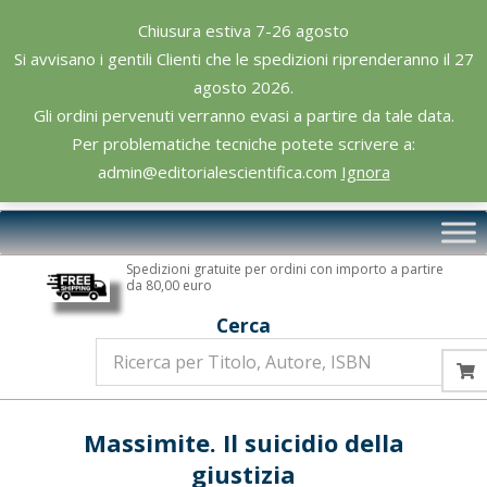
Skip
Chiusura estiva 7-26 agosto
to
Si avvisano i gentili Clienti che le spedizioni riprenderanno il 27
content
agosto 2026.
Gli ordini pervenuti verranno evasi a partire da tale data.
Per problematiche tecniche potete scrivere a:
admin@editorialescientifica.com
Ignora
Editoriale
Primary
Scientifica
Navigation
Spedizioni gratuite per ordini con importo a partire
Menu
da 80,00 euro
Cerca
Massimite. Il suicidio della
giustizia