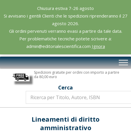
Skip
Chiusura estiva 7-26 agosto
to
Si avvisano i gentili Clienti che le spedizioni riprenderanno il 27
content
agosto 2026.
Gli ordini pervenuti verranno evasi a partire da tale data.
Per problematiche tecniche potete scrivere a:
admin@editorialescientifica.com
Ignora
Editoriale
Primary
Scientifica
Navigation
Spedizioni gratuite per ordini con importo a partire
Menu
da 80,00 euro
Cerca
Lineamenti di diritto
amministrativo