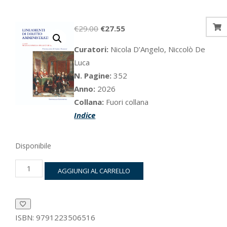
Il
Il
€
29.00
€
27.55
prezzo
prezzo
Curatori:
Nicola D’Angelo, Niccolò De
originale
attuale
Luca
era:
è:
N. Pagine:
352
€29.00.
€27.55.
Anno:
2026
Collana:
Fuori collana
Indice
Disponibile
Lineamenti
AGGIUNGI AL CARRELLO
di
diritto
amministrativo
quantità
ISBN:
9791223506516