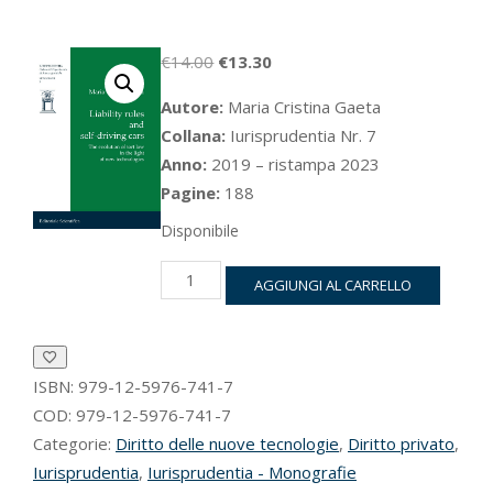
Il
Il
€
14.00
€
13.30
prezzo
prezzo
Autore:
Maria Cristina Gaeta
originale
attuale
Collana:
Iurisprudentia Nr. 7
era:
è:
Anno:
2019 – ristampa 2023
€14.00.
€13.30.
Pagine:
188
Disponibile
Liability
AGGIUNGI AL CARRELLO
rules
and
self-
driving
ISBN:
979-12-5976-741-7
cars
quantità
COD:
979-12-5976-741-7
Categorie:
Diritto delle nuove tecnologie
,
Diritto privato
,
Iurisprudentia
,
Iurisprudentia - Monografie