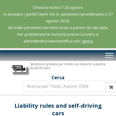
Skip
Chiusura estiva 7-26 agosto
to
Si avvisano i gentili Clienti che le spedizioni riprenderanno il 27
content
agosto 2026.
Gli ordini pervenuti verranno evasi a partire da tale data.
Per problematiche tecniche potete scrivere a:
admin@editorialescientifica.com
Ignora
Editoriale
Primary
Scientifica
Navigation
Spedizioni gratuite per ordini con importo a partire
Menu
da 80,00 euro
Cerca
Liability rules and self-driving
cars