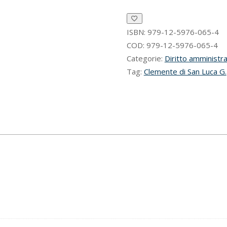
amministrativa
(V
edizione)
ISBN:
979-12-5976-065-4
quantità
COD:
979-12-5976-065-4
Categorie:
Diritto amministra
Tag:
Clemente di San Luca G.