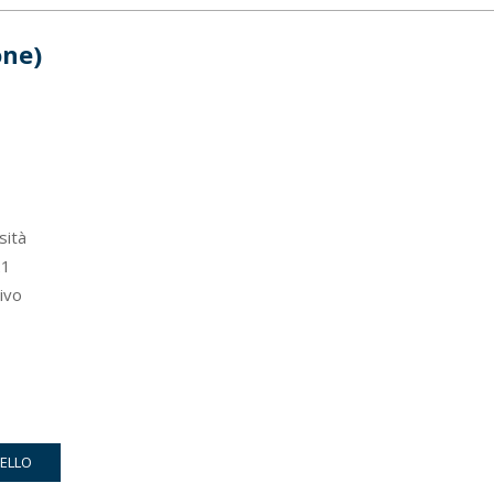
one)
sità
1
ivo
RELLO