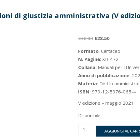
ioni di giustizia amministrativa (V edizi
Il
Il
€
30.00
€
28.50
prezzo
prezzo
Formato
: Cartaceo
originale
attuale
N. Pagine
: XII-472
era:
è:
Collana:
Manuali per l’Univer
€30.00.
€28.50.
Anno di pubblicazione:
202
Materia:
Diritto amministrat
ISBN:
979-12-5976-065-4
V edizione – maggio 2021
Disponibile
Lezioni
AGGIUNGI AL CAR
di
giustizia