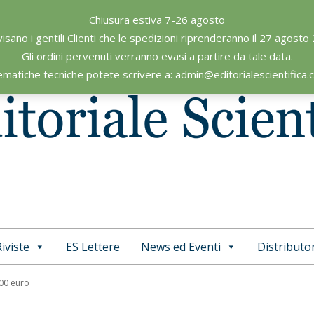
Chiusura estiva 7-26 agosto
visano i gentili Clienti che le spedizioni riprenderanno il 27 agosto
Gli ordini pervenuti verranno evasi a partire da tale data.
ematiche tecniche potete scrivere a: admin@editorialescientifica
iviste
ES Lettere
News ed Eventi
Distributor
Primary
Navigation
,00 euro
Menu