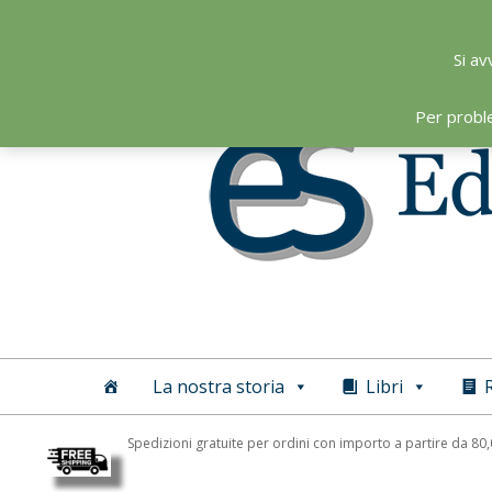
Skip
to
Si av
content
Per probl
Editoriale
Scientifica
La nostra storia
Libri
R
Spedizioni gratuite per ordini con importo a partire da 80