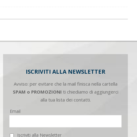
ISCRIVITI ALLA NEWSLETTER
Avviso: per evitare che la mail finisca nella cartella
SPAM o PROMOZIONI
ti chiediamo di aggiungerci
alla tua lista dei contatti.
Email
Iscriviti alla Newsletter