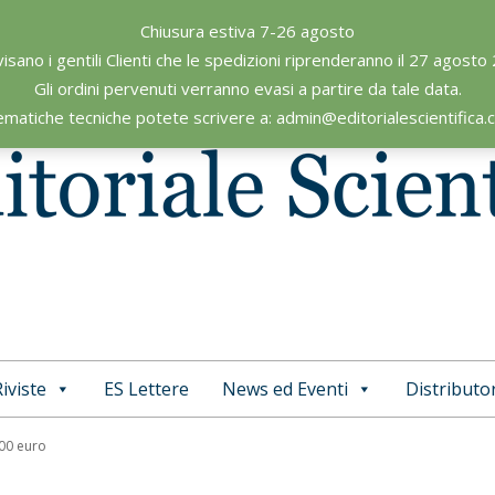
Chiusura estiva 7-26 agosto
visano i gentili Clienti che le spedizioni riprenderanno il 27 agosto
Gli ordini pervenuti verranno evasi a partire da tale data.
ematiche tecniche potete scrivere a: admin@editorialescientifica
iviste
ES Lettere
News ed Eventi
Distributor
Primary
Navigation
,00 euro
Menu