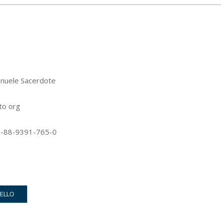
nuele Sacerdote
org
0
91-765-0
RELLO