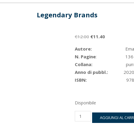
Legendary Brands
Il
Il
€
12.00
€
11.40
prezzo
prezzo
Autore:
Ema
originale
attuale
N. Pagine
: 136
era:
è:
Collana:
punto 
€12.00.
€11.40.
Anno di pubbl.:
202
ISBN:
978-88-93
Disponibile
Legendary
AGGIUNGI AL CAR
Brands
quantità