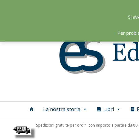
Skip
to
Si av
content
Per probl
Editoriale
Scientifica
La nostra storia
Libri
R
Spedizioni gratuite per ordini con importo a partire da 80