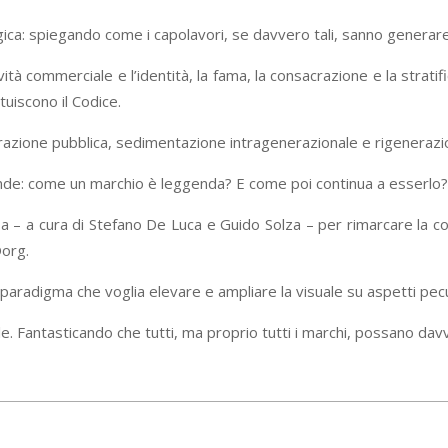
ca: spiegando come i capolavori, se davvero tali, sanno generare alch
vità commerciale e l’identità, la fama, la consacrazione e la stratific
tuiscono il Codice.
razione pubblica, sedimentazione intragenerazionale e rigenerazione
de: come un marchio è leggenda? E come poi continua a esserlo?
 – a cura di Stefano De Luca e Guido Solza – per rimarcare la cont
Oorg.
 paradigma che voglia elevare e ampliare la visuale su aspetti pecul
le. Fantasticando che tutti, ma proprio tutti i marchi, possano da