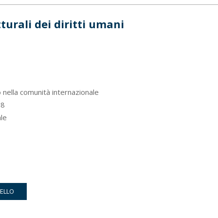
turali dei diritti umani
o nella comunità internazionale
8
ale
RELLO