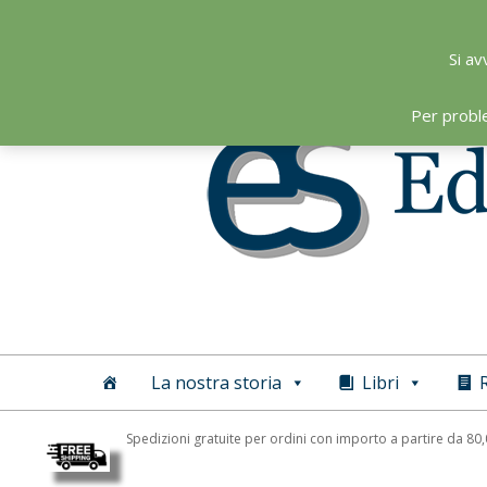
Skip
to
Si av
content
Per probl
Editoriale
Scientifica
La nostra storia
Libri
R
Spedizioni gratuite per ordini con importo a partire da 80