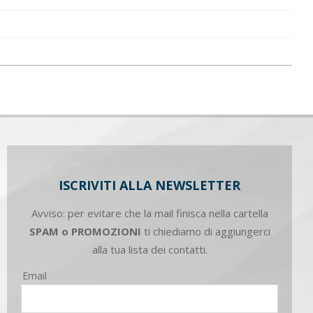
ISCRIVITI ALLA NEWSLETTER
Avviso: per evitare che la mail finisca nella cartella
SPAM o PROMOZIONI
ti chiediamo di aggiungerci
alla tua lista dei contatti.
Email