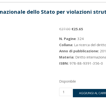
nazionale dello Stato per violazioni strut
Il
Il
€
27.00
€
25.65
prezzo
prezzo
N. Pagine
: 324
originale
attuale
Collana:
La ricerca del diritt
era:
è:
Anno di pubblicazione:
201
€27.00.
€25.65.
Materia:
Diritto internazion
ISBN:
978-88-9391-356-0
Disponibile
La
AGGIUNGI AL CAR
responsabilità
internazionale
dello