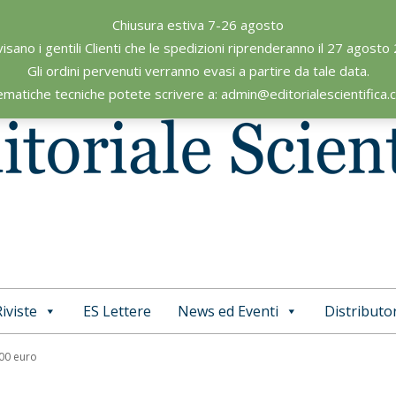
Chiusura estiva 7-26 agosto
visano i gentili Clienti che le spedizioni riprenderanno il 27 agosto
Gli ordini pervenuti verranno evasi a partire da tale data.
ematiche tecniche potete scrivere a: admin@editorialescientifica
iviste
ES Lettere
News ed Eventi
Distributor
Primary
Navigation
,00 euro
Menu