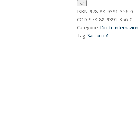
Stato
per
ISBN:
978-88-9391-356-0
violazioni
COD:
978-88-9391-356-0
strutturali
Categorie:
Diritto internazio
dei
Tag:
Saccucci A.
diritti
umani
quantità