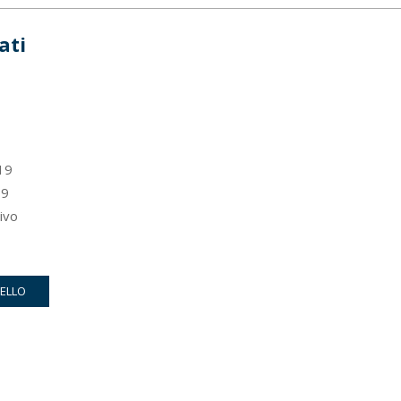
ati
19
9
ivo
RELLO