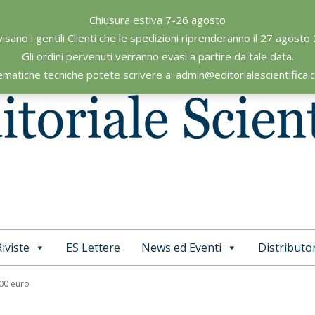
Chiusura estiva 7-26 agosto
visano i gentili Clienti che le spedizioni riprenderanno il 27 agosto
Gli ordini pervenuti verranno evasi a partire da tale data.
ematiche tecniche potete scrivere a: admin@editorialescientifica
iviste
ES Lettere
News ed Eventi
Distributor
Primary
Navigation
,00 euro
Menu