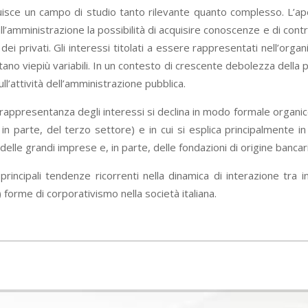
tuisce un campo di studio tanto rilevante quanto complesso. L’aper
ll’amministrazione la possibilità di acquisire conoscenze e di control
 dei privati. Gli interessi titolati a essere rappresentati nell’or
ultano viepiù variabili. In un contesto di crescente debolezza della p
ull’attività dell’amministrazione pubblica.
ui la rappresentanza degli interessi si declina in modo formale organ
 in parte, del terzo settore) e in cui si esplica principalmente
lle grandi imprese e, in parte, delle fondazioni di origine bancari
principali tendenze ricorrenti nella dinamica di interazione tra in
orme di corporativismo nella società italiana.