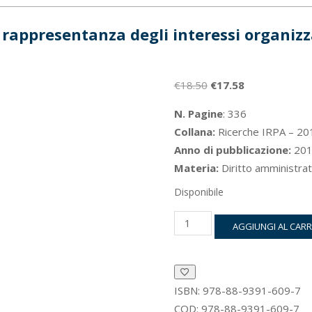
 rappresentanza degli interessi organizz
Il
Il
€
18.50
€
17.58
prezzo
prezzo
N. Pagine
: 336
originale
attuale
Collana:
Ricerche IRPA – 20
era:
è:
Anno di pubblicazione:
201
€18.50.
€17.58.
Materia:
Diritto amministrat
Disponibile
La
AGGIUNGI AL CAR
rappresentanza
degli
interessi
organizzati
quantità
ISBN:
978-88-9391-609-7
COD:
978-88-9391-609-7