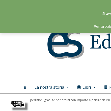
Skip
to
Si av
content
Per probl
Editoriale
Scientifica
La nostra storia
Libri
R
Spedizioni gratuite per ordini con importo a partire da 80