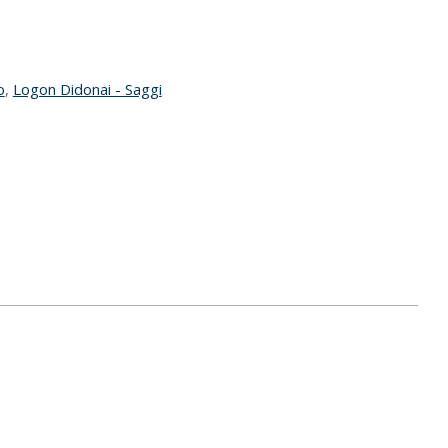
o
,
Logon Didonai - Saggi