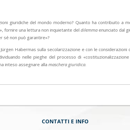
tuzioni giuridiche del mondo moderno? Quanto ha contribuito a m
», fornire una lettura non inquietante del
dilemma
enunciato dal g
per sé non può garantire»?
i Jürgen Habermas sulla secolarizzazione e con le considerazioni d
 individuando nelle pieghe del processo di «costituzionalizzazion
 ha inteso assegnare alla
maschera giuridica
.
CONTATTI E INFO