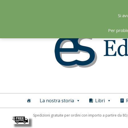
Skip
to
Si av
content
Per probl
Editoriale
Scientifica
La nostra storia
Libri
R
Spedizioni gratuite per ordini con importo a partire da 80