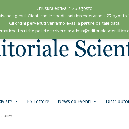
Chiusura estiva 7-26 agosto
visano i gentili Clienti che le spedizioni riprenderanno il 27 agosto
Gli ordini pervenuti verranno evasi a partire da tale data.
ematiche tecniche potete scrivere a: admin@editorialescientifica
iviste
ES Lettere
News ed Eventi
Distributor
Primary
Navigation
,00 euro
Menu