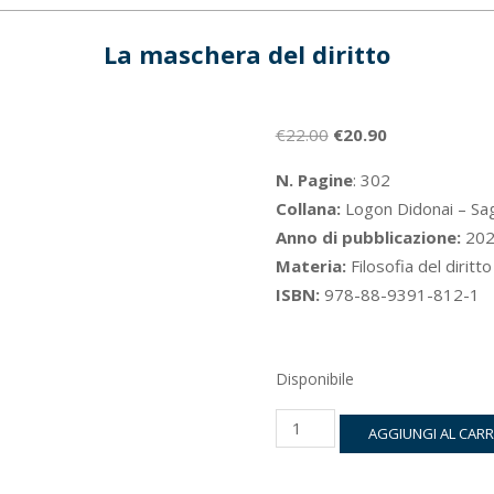
La maschera del diritto
Il
Il
€
22.00
€
20.90
prezzo
prezzo
N. Pagine
: 302
originale
attuale
Collana:
Logon Didonai – Sa
era:
è:
Anno di pubblicazione:
202
€22.00.
€20.90.
Materia:
Filosofia del diritto
ISBN:
978-88-9391-812-1
Disponibile
La
AGGIUNGI AL CAR
maschera
del
diritto