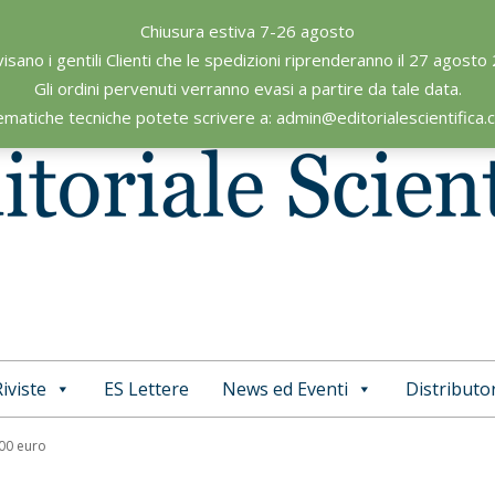
Chiusura estiva 7-26 agosto
visano i gentili Clienti che le spedizioni riprenderanno il 27 agosto
Gli ordini pervenuti verranno evasi a partire da tale data.
ematiche tecniche potete scrivere a: admin@editorialescientifica
iviste
ES Lettere
News ed Eventi
Distributor
Primary
Navigation
,00 euro
Menu