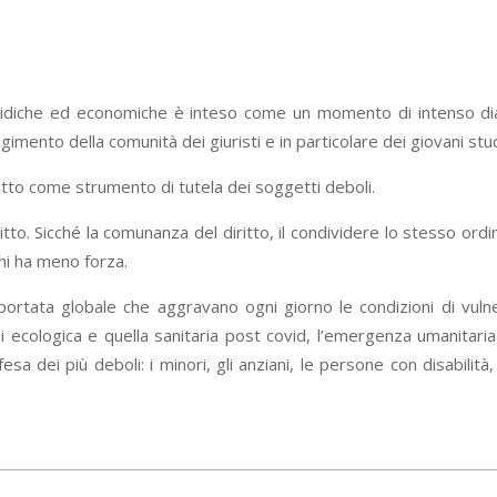
giuridiche ed economiche è inteso come un momento di intenso dial
lgimento della comunità dei giuristi e in particolare dei giovani stud
ritto come strumento di tutela dei soggetti deboli.
ritto. Sicché la comunanza del diritto, il condividere lo stesso or
chi ha meno forza.
ata globale che aggravano ogni giorno le condizioni di vulnerabi
crisi ecologica e quella sanitaria post covid, l’emergenza umanitar
a dei più deboli: i minori, gli anziani, le persone con disabilità