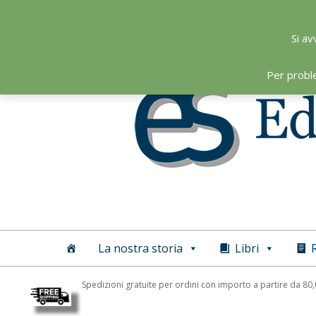
Skip
to
Si av
content
Per probl
Editoriale
Scientifica
La nostra storia
Libri
R
Spedizioni gratuite per ordini con importo a partire da 80