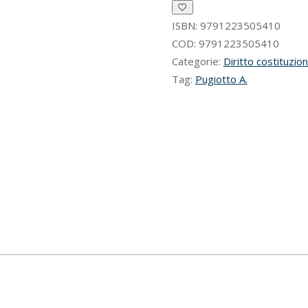
sbarre:
un
ISBN:
9791223505410
affresco
COD:
9791223505410
in
Categorie:
Diritto costituzio
più
Tag:
Pugiotto A.
quadri
quantità