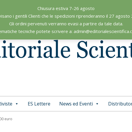
Chiusura estiva 7-26 agosto
visano i gentili Clienti che le spedizioni riprenderanno il 27 agosto
Gli ordini pervenuti verranno evasi a partire da tale data.
ematiche tecniche potete scrivere a: admin@editorialescientifica
iviste
ES Lettere
News ed Eventi
Distributor
Primary
Navigation
,00 euro
Menu