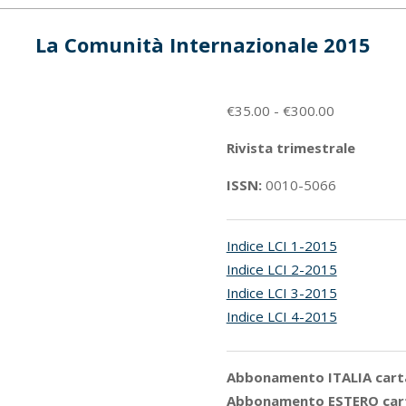
La Comunità Internazionale 2015
Fascia
€
35.00
-
€
300.00
di
Rivista trimestrale
prezzo:
da
ISSN:
0010
-5066
€35.00
a
Indice LCI 1-2015
€300.00
Indice LCI 2-2015
Indice LCI 3-2015
Indice LCI 4-2015
Abbonamento ITALIA cart
Abbonamento ESTERO car