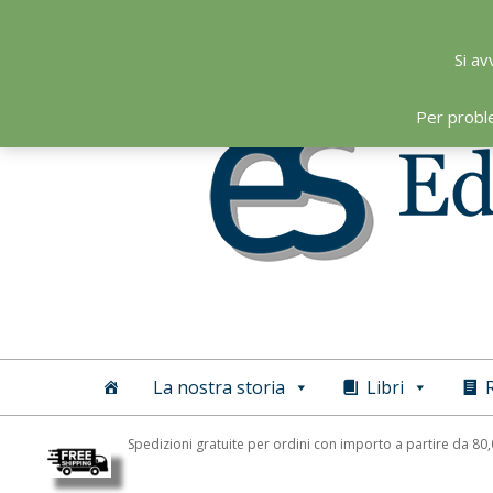
Skip
to
Si av
content
Per probl
Editoriale
Scientifica
La nostra storia
Libri
R
Spedizioni gratuite per ordini con importo a partire da 80