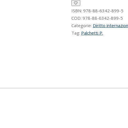
scritto
sul
ISBN:
978-88-6342-899-5
diritto
COD:
978-88-6342-899-5
internazionale
Categorie:
Diritto internazio
ed
Tag:
Palchetti P.
europeo
quantità