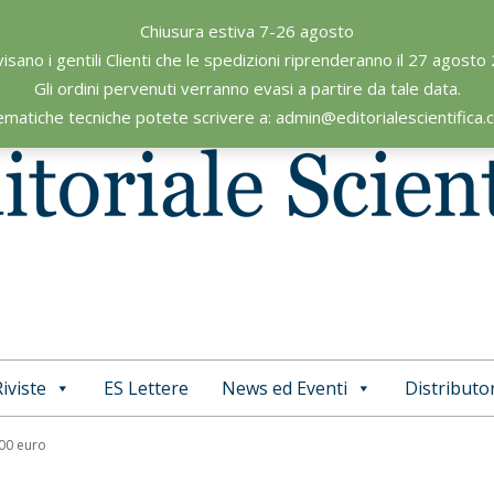
Chiusura estiva 7-26 agosto
visano i gentili Clienti che le spedizioni riprenderanno il 27 agosto
Gli ordini pervenuti verranno evasi a partire da tale data.
ematiche tecniche potete scrivere a: admin@editorialescientifica
iviste
ES Lettere
News ed Eventi
Distributor
Primary
Navigation
,00 euro
Menu