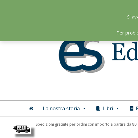
Skip
to
Si av
content
Per probl
Editoriale
Scientifica
La nostra storia
Libri
R
Spedizioni gratuite per ordini con importo a partire da 80