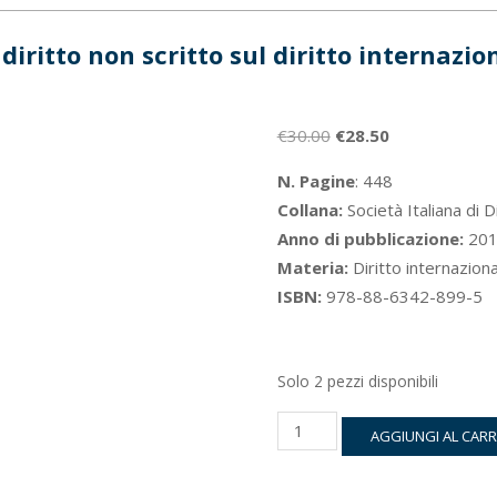
 diritto non scritto sul diritto internazi
Il
Il
€
30.00
€
28.50
prezzo
prezzo
N. Pagine
: 448
originale
attuale
Collana:
Società Italiana di D
era:
è:
Anno di pubblicazione:
201
€30.00.
€28.50.
Materia:
Diritto internazion
ISBN:
978-88-6342-899-5
Solo 2 pezzi disponibili
L’incidenza
AGGIUNGI AL CAR
del
diritto
non