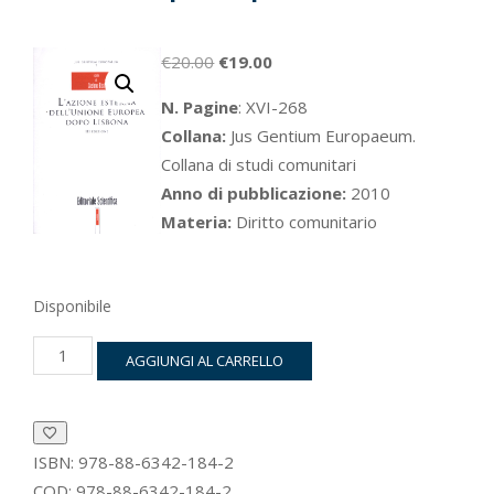
Il
Il
€
20.00
€
19.00
prezzo
prezzo
N. Pagine
: XVI-268
originale
attuale
Collana:
Jus Gentium Europaeum.
era:
è:
Collana di studi comunitari
€20.00.
€19.00.
Anno di pubblicazione:
2010
Materia:
Diritto comunitario
Disponibile
L’azione
AGGIUNGI AL CARRELLO
esterna
dell’Unione
Europea
dopo
Lisbona
ISBN:
978-88-6342-184-2
quantità
COD:
978-88-6342-184-2