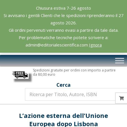
Skip
Chiusura estiva 7-26 agosto
to
Si avvisano i gentili Clienti che le spedizioni riprenderanno il 27
content
agosto 2026.
Gli ordini pervenuti verranno evasi a partire da tale data.
Per problematiche tecniche potete scrivere a:
admin@editorialescientifica.com
Ignora
Editoriale
Primary
Scientifica
Navigation
Spedizioni gratuite per ordini con importo a partire
Menu
da 80,00 euro
Cerca
L’azione esterna dell’Unione
Europea dopo Lisbona