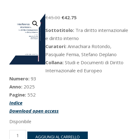
Il
Il
€
45.00
€
42.75
prezzo
prezzo
Sottotitolo:
Tra diritto internazionale
originale
attuale
e diritto interno
era:
è:
Curatori:
Annachiara Rotondo,
€45.00.
€42.75.
Pasquale Femia, Stefano Deplano
Collana:
Studi e Documenti di Diritto
Internazionale ed Europeo
Numero:
93
Anno:
2025
Pagine:
552
Indice
Download open access
Disponibile
Interferenze
AGGIUNGI AL CARRELLO