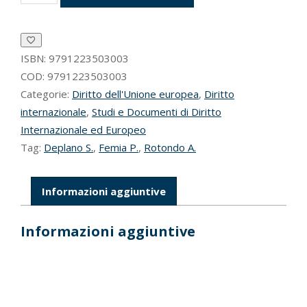
digitali,
sicurezza
e
diritti
quantità
ISBN:
9791223503003
COD:
9791223503003
Categorie:
Diritto dell'Unione europea
,
Diritto
internazionale
,
Studi e Documenti di Diritto
Internazionale ed Europeo
Tag:
Deplano S.
,
Femia P.
,
Rotondo A.
Informazioni aggiuntive
Informazioni aggiuntive