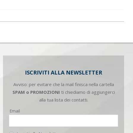
ISCRIVITI ALLA NEWSLETTER
Avviso: per evitare che la mail finisca nella cartella
SPAM o PROMOZIONI
ti chiediamo di aggiungerci
alla tua lista dei contatti.
Email