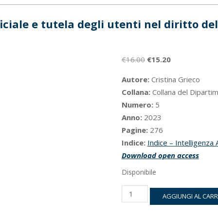
ficiale e tutela degli utenti nel diritto d
Il
Il
€
16.00
€
15.20
prezzo
prezzo
Autore:
Cristina Grieco
originale
attuale
Collana:
Collana del Dipartim
era:
è:
Numero:
5
€16.00.
€15.20.
Anno:
2023
Pagine:
276
Indice:
Indice – Intelligenza 
Download open access
Disponibile
Intelligenza
AGGIUNGI AL CAR
Artificiale
e