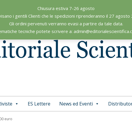
Chiusura estiva 7-26 agosto
visano i gentili Clienti che le spedizioni riprenderanno il 27 agosto
Gli ordini pervenuti verranno evasi a partire da tale data.
ematiche tecniche potete scrivere a: admin@editorialescientifica
iviste
ES Lettere
News ed Eventi
Distributor
Primary
Navigation
,00 euro
Menu