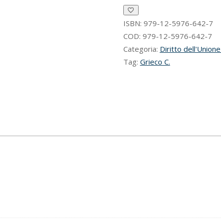
tutela
degli
utenti
ISBN:
979-12-5976-642-7
nel
COD:
979-12-5976-642-7
diritto
Categoria:
Diritto dell'Union
dell'Unione
Tag:
Grieco C.
europea
quantità