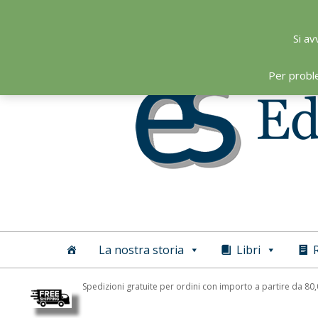
Skip
to
Si av
content
Per probl
Editoriale
Scientifica
La nostra storia
Libri
R
Spedizioni gratuite per ordini con importo a partire da 80