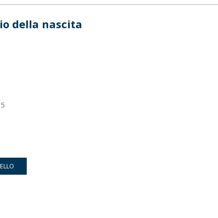
io della nascita
5
RELLO