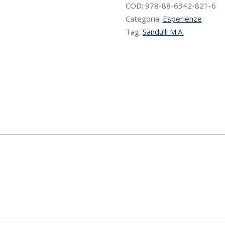
Sandulli
COD:
978-88-6342-821-6
nel
Categoria:
Esperienze
centenario
Tag:
Sandulli M.A.
della
nascita
quantità