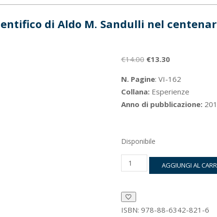
ientifico di Aldo M. Sandulli nel centenar
Il
Il
€
14.00
€
13.30
prezzo
prezzo
N. Pagine
: VI-162
originale
attuale
Collana:
Esperienze
era:
è:
Anno di pubblicazione:
201
€14.00.
€13.30.
Disponibile
Il
AGGIUNGI AL CAR
magistero
scientifico
di
Aldo
M.
ISBN:
978-88-6342-821-6