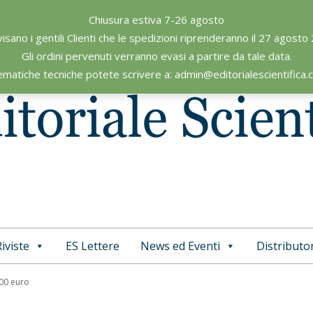
Chiusura estiva 7-26 agosto
visano i gentili Clienti che le spedizioni riprenderanno il 27 agosto
Gli ordini pervenuti verranno evasi a partire da tale data.
ematiche tecniche potete scrivere a: admin@editorialescientifica
iviste
ES Lettere
News ed Eventi
Distributor
Primary
Navigation
,00 euro
Menu