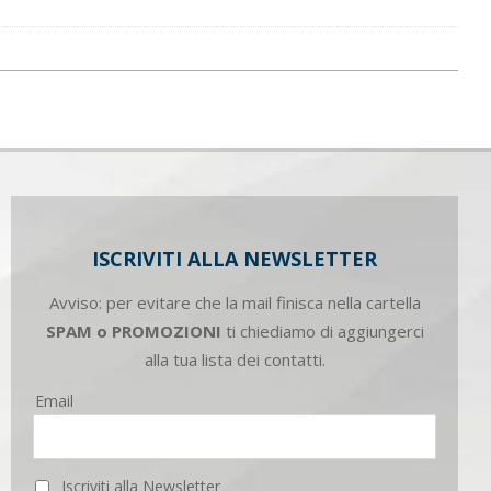
ISCRIVITI ALLA NEWSLETTER
Avviso: per evitare che la mail finisca nella cartella
SPAM o PROMOZIONI
ti chiediamo di aggiungerci
alla tua lista dei contatti.
Email
Iscriviti alla Newsletter