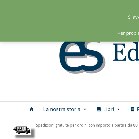
Skip
to
Si av
content
Per probl
Editoriale
Scientifica
La nostra storia
Libri
R
Spedizioni gratuite per ordini con importo a partire da 80