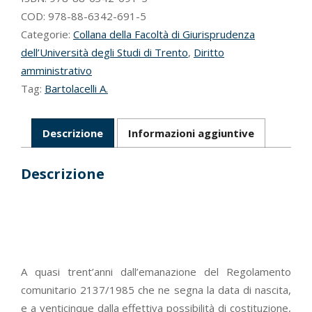
società
COD:
978-88-6342-691-5
quantità
Categorie:
Collana della Facoltà di Giurisprudenza
dell’Università degli Studi di Trento
,
Diritto
amministrativo
Tag:
Bartolacelli A.
Descrizione
Informazioni aggiuntive
Descrizione
A quasi trent’anni dall’emanazione del Regolamento
comunitario 2137/1985 che ne segna la data di nascita,
e a venticinque dalla effettiva possibilità di costituzione,