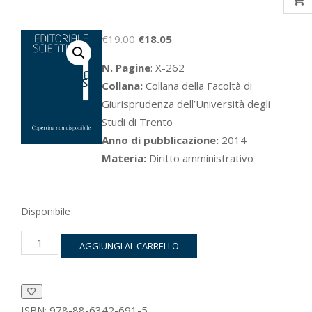
Il
Il
€
19.00
€
18.05
prezzo
prezzo
N. Pagine
: X-262
originale
attuale
Collana:
Collana della Facoltà di
era:
è:
Giurisprudenza dell’Università degli
€19.00.
€18.05.
Studi di Trento
Anno di pubblicazione:
2014
Materia:
Diritto amministrativo
Disponibile
Il
AGGIUNGI AL CARRELLO
GEIE
«italiano»
tra
impresa
e
ISBN:
978-88-6342-691-5