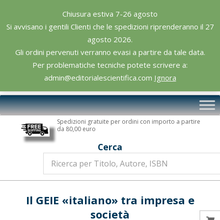
Skip
Chiusura estiva 7-26 agosto
to
Si avvisano i gentili Clienti che le spedizioni riprenderanno il 27
content
agosto 2026.
Gli ordini pervenuti verranno evasi a partire da tale data.
Per problematiche tecniche potete scrivere a:
admin@editorialescientifica.com
Ignora
Editoriale
Primary
Scientifica
Navigation
Spedizioni gratuite per ordini con importo a partire
Menu
da 80,00 euro
Cerca
Il GEIE «italiano» tra impresa e
società