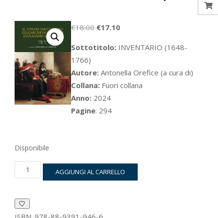
Il
Il
€
18.00
€
17.10
prezzo
prezzo
Sottotitolo:
INVENTARIO (1648-
originale
attuale
1766)
era:
è:
Autore:
Antonella Orefice (a cura di)
€18.00.
€17.10.
Collana:
Fuori collana
Anno:
2024
Pagine
: 294
Disponibile
Il
AGGIUNGI AL CARRELLO
fondo
Sant'Uffizio
dell'Archivio
Storico
Diocesano
ISBN:
978-88-9391-946-6