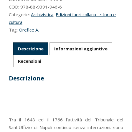
di
COD:
978-88-9391-946-6
Napoli
Categorie:
Archivistica
,
Edizioni fuori collana - storia e
quantità
cultura
Tag:
Orefice A.
Descrizione
Informazioni aggiuntive
Recensioni
Descrizione
Tra il 1648 ed il 1766 l’attività del Tribunale del
Sant’Uffizio di Napoli continuò senza interruzioni: sono