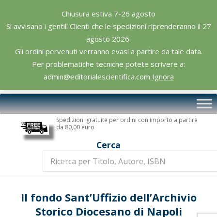
Skip
Chiusura estiva 7-26 agosto
to
Si avvisano i gentili Clienti che le spedizioni riprenderanno il 27
content
agosto 2026.
Gli ordini pervenuti verranno evasi a partire da tale data.
Per problematiche tecniche potete scrivere a:
admin@editorialescientifica.com
Ignora
Editoriale
Primary
Scientifica
Navigation
Spedizioni gratuite per ordini con importo a partire
Menu
da 80,00 euro
Cerca
Il fondo Sant’Uffizio dell’Archivio
Storico Diocesano di Napoli