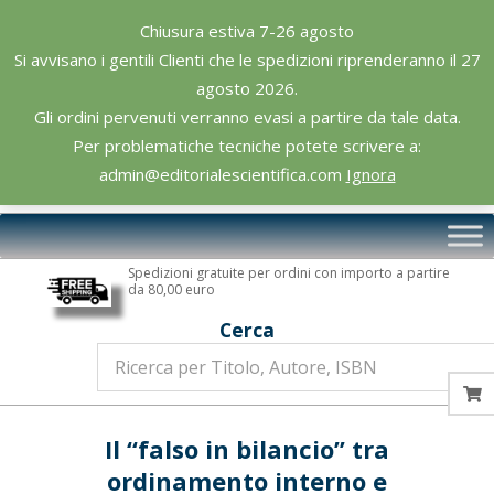
Skip
Chiusura estiva 7-26 agosto
to
Si avvisano i gentili Clienti che le spedizioni riprenderanno il 27
content
agosto 2026.
Gli ordini pervenuti verranno evasi a partire da tale data.
Per problematiche tecniche potete scrivere a:
admin@editorialescientifica.com
Ignora
Editoriale
Primary
Scientifica
Navigation
Spedizioni gratuite per ordini con importo a partire
Menu
da 80,00 euro
Cerca
Il “falso in bilancio” tra
ordinamento interno e