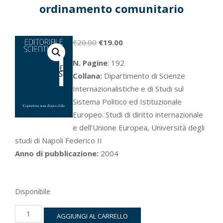
ordinamento comunitario
Il
Il
€
20.00
€
19.00
prezzo
prezzo
N. Pagine
: 192
originale
attuale
Collana:
Dipartimento di Scienze
era:
è:
Internazionalistiche e di Studi sul
€20.00.
€19.00.
Sistema Politico ed Istituzionale
Europeo. Studi di diritto internazionale
e dell’Unione Europea, Università degli
studi di Napoli Federico II
Anno di pubblicazione:
2004
Disponibile
Il
AGGIUNGI AL CARRELLO
“falso