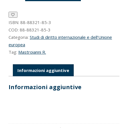
in
bilancio”
tra
ordinamento
ISBN:
88-88321-85-3
interno
COD:
88-88321-85-3
e
Categoria:
Studi di diritto internazionale e dell’Unione
ordinamento
europea
comunitario
Tag:
Mastroianni R.
quantità
Informazioni aggiuntive
Informazioni aggiuntive