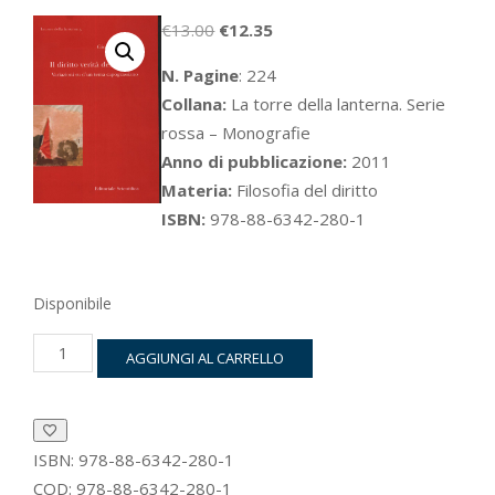
Il
Il
€
13.00
€
12.35
prezzo
prezzo
N. Pagine
: 224
originale
attuale
Collana:
La torre della lanterna. Serie
era:
è:
rossa – Monografie
€13.00.
€12.35.
Anno di pubblicazione:
2011
Materia:
Filosofia del diritto
ISBN:
978-88-6342-280-1
Disponibile
Il
AGGIUNGI AL CARRELLO
diritto
verità
dell’azione
quantità
ISBN:
978-88-6342-280-1
COD:
978-88-6342-280-1