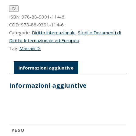
diritto
internazionale
e
ISBN:
978-88-9391-114-6
del
COD:
978-88-9391-114-6
diritto
Categorie:
Diritto internazionale
,
Studi e Documenti di
europeo
Diritto Internazionale ed Europeo
all’affermazione
Tag:
Marrani D.
di
una
sensibilità
ambientale
Informazioni aggiuntive
quantità
Informazioni aggiuntive
PESO