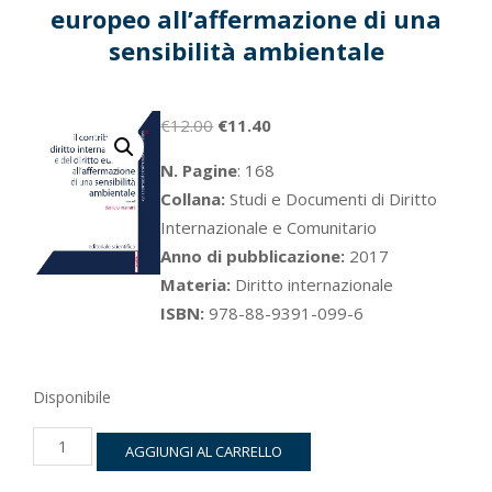
europeo all’affermazione di una
sensibilità ambientale
Il
Il
€
12.00
€
11.40
prezzo
prezzo
N. Pagine
: 168
originale
attuale
Collana:
Studi e Documenti di Diritto
era:
è:
Internazionale e Comunitario
€12.00.
€11.40.
Anno di pubblicazione:
2017
Materia:
Diritto internazionale
ISBN:
978-88-9391-099-6
Disponibile
Il
AGGIUNGI AL CARRELLO
contributo
del