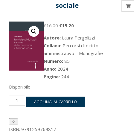
sociale
Il
Il
€
16.00
€
15.20
prezzo
prezzo
Autore:
Laura Pergolizzi
originale
attuale
Collana:
Percorsi di diritto
era:
è:
amministrativo – Monografie
€16.00.
€15.20.
Numero:
85
Anno:
2024
Pagine:
244
Disponibile
i
AGGIUNGI AL CARRELLO
servizi
pubblici
locali
tra
tutela
ISBN:
9791259769817