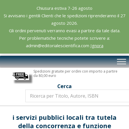
Skip
Chiusura estiva 7-26 agosto
to
Si avvisano i gentili Clienti che le spedizioni riprenderanno il 27
content
agosto 2026.
Gli ordini pervenuti verranno evasi a partire da tale data.
Per problematiche tecniche potete scrivere a:
admin@editorialescientifica.com
Ignora
Editoriale
Primary
Scientifica
Navigation
Spedizioni gratuite per ordini con importo a partire
Menu
da 80,00 euro
Cerca
i servizi pubblici locali tra tutela
della concorrenza e funzione