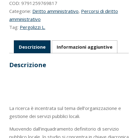
della
COD:
9791259769817
concorrenza
Categorie:
Diritto amministrativo
,
Percorsi di diritto
e
amministrativo
funzione
Tag:
Pergolizzi L.
sociale
quantità
Descrizione
Informazioni aggiuntive
Descrizione
La ricerca è incentrata sul tema dell’organizzazione e
gestione dei servizi pubblici locali.
Muovendo dall’inquadramento definitorio di servizio
pubblico locale, lo studio si concentra in chiave diacronica