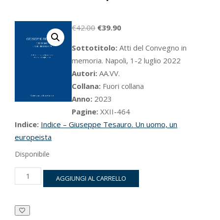
Il
Il
€
42.00
€
39.90
prezzo
prezzo
Sottotitolo:
Atti del Convegno in
originale
attuale
memoria. Napoli, 1-2 luglio 2022
era:
è:
Autori:
AA.VV.
€42.00.
€39.90.
Collana:
Fuori collana
Anno:
2023
Pagine:
XXII-464
Indice:
Indice – Giuseppe Tesauro. Un uomo, un
europeista
Disponibile
Giuseppe
AGGIUNGI AL CARRELLO
Tesauro.
Un
uomo,
un