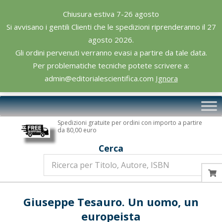
Skip
Chiusura estiva 7-26 agosto
to
Si avvisano i gentili Clienti che le spedizioni riprenderanno il 27
content
agosto 2026.
Gli ordini pervenuti verranno evasi a partire da tale data.
Per problematiche tecniche potete scrivere a:
admin@editorialescientifica.com
Ignora
Editoriale
Primary
Scientifica
Navigation
Spedizioni gratuite per ordini con importo a partire
Menu
da 80,00 euro
Cerca
Giuseppe Tesauro. Un uomo, un
europeista