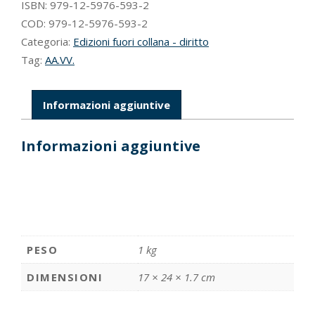
europeista
ISBN:
979-12-5976-593-2
quantità
COD:
979-12-5976-593-2
Categoria:
Edizioni fuori collana - diritto
Tag:
AA.VV.
Informazioni aggiuntive
Informazioni aggiuntive
PESO
1 kg
DIMENSIONI
17 × 24 × 1.7 cm