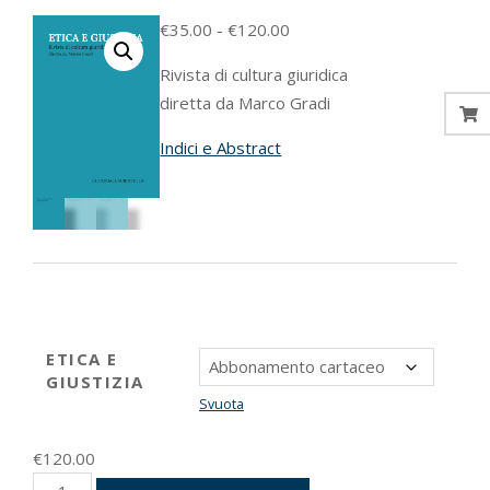
Fascia
€
35.00
-
€
120.00
di
Rivista di cultura giuridica
prezzo:
diretta da Marco Gradi
da
€35.00
Indici e Abstract
a
€120.00
ETICA E
GIUSTIZIA
Svuota
€
120.00
Etica