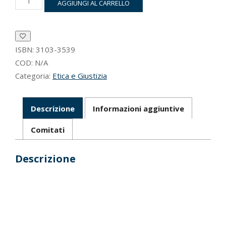
AGGIUNGI AL CARRELLO
e
giustizia
-
2025
quantità
ISBN:
3103-3539
COD:
N/A
Categoria:
Etica e Giustizia
Descrizione
Informazioni aggiuntive
Comitati
Descrizione