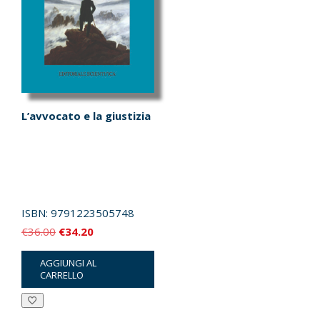
L’avvocato e la giustizia
ISBN:
9791223505748
Il
Il
€
36.00
€
34.20
prezzo
prezzo
AGGIUNGI AL
originale
attuale
CARRELLO
era:
è:
€36.00.
€34.20.