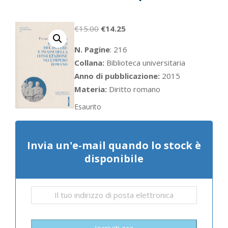
Il
Il
€
15.00
€
14.25
prezzo
prezzo
N. Pagine
: 216
originale
attuale
Collana:
Biblioteca universitaria
era:
è:
Anno di pubblicazione:
2015
€15.00.
€14.25.
Materia:
Diritto romano
Esaurito
Invia un'e-mail quando lo stock è
disponibile
Iscriviti ora