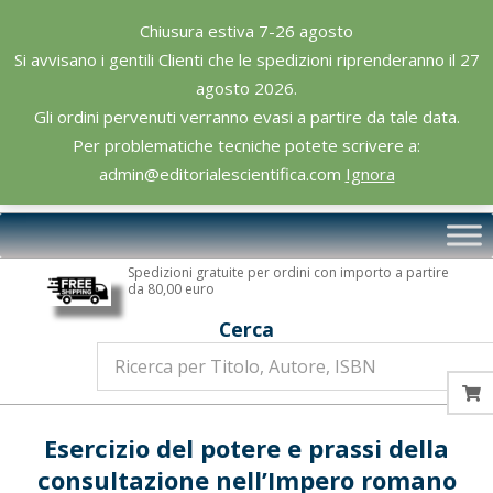
Skip
Chiusura estiva 7-26 agosto
to
Si avvisano i gentili Clienti che le spedizioni riprenderanno il 27
content
agosto 2026.
Gli ordini pervenuti verranno evasi a partire da tale data.
Per problematiche tecniche potete scrivere a:
admin@editorialescientifica.com
Ignora
Editoriale
Primary
Scientifica
Navigation
Spedizioni gratuite per ordini con importo a partire
Menu
da 80,00 euro
Cerca
Esercizio del potere e prassi della
consultazione nell’Impero romano