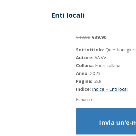
Enti locali
Il
Il
€
42.00
€
39.90
prezzo
prezzo
Sottotitolo:
Questioni giurid
originale
attuale
Autore:
AA.VV.
era:
è:
Collana:
Fuori collana
€42.00.
€39.90.
Anno:
2023
Pagine:
588
Indice:
Indice – Enti locali
Esaurito
Invia un'e-