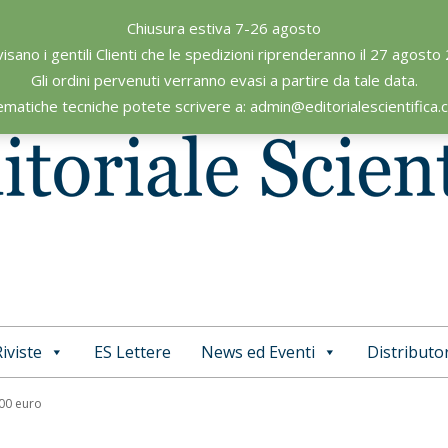
Chiusura estiva 7-26 agosto
visano i gentili Clienti che le spedizioni riprenderanno il 27 agosto
Gli ordini pervenuti verranno evasi a partire da tale data.
ematiche tecniche potete scrivere a: admin@editorialescientifica
iviste
ES Lettere
News ed Eventi
Distributor
Primary
Navigation
,00 euro
Menu