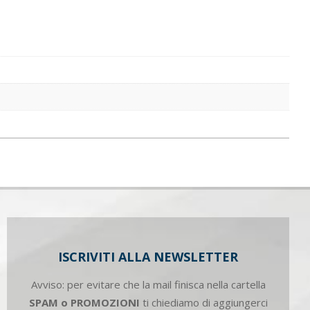
ISCRIVITI ALLA NEWSLETTER
Avviso: per evitare che la mail finisca nella cartella
SPAM o PROMOZIONI
ti chiediamo di aggiungerci