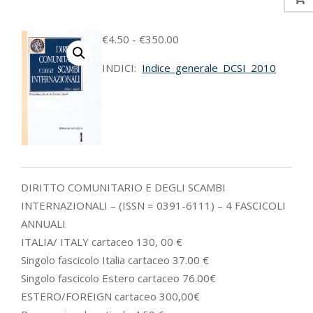
Fascia
€
4.50
-
€
350.00
di
INDICI:
Indice_generale_DCSI_2010
prezzo:
da
€4.50
a
€350.00
DIRITTO COMUNITARIO E DEGLI SCAMBI
INTERNAZIONALI – (ISSN = 0391-6111) – 4 FASCICOLI
ANNUALI
ITALIA/ ITALY cartaceo 130, 00 €
Singolo fascicolo Italia cartaceo 37.00 €
Singolo fascicolo Estero cartaceo 76.00€
ESTERO/FOREIGN cartaceo 300,00€