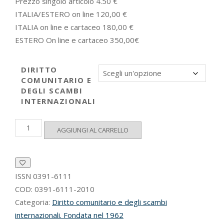
Prezzo singolo articolo 4.50 €
ITALIA/ESTERO on line 120,00 €
ITALIA on line e cartaceo 180,00 €
ESTERO On line e cartaceo 350,00€
DIRITTO
COMUNITARIO E
DEGLI SCAMBI
INTERNAZIONALI
Diritto
AGGIUNGI AL CARRELLO
comunitario
e
degli
scambi
internazionali
ISSN
0391-6111
2010
COD:
0391-6111-2010
quantità
Categoria:
Diritto comunitario e degli scambi
internazionali. Fondata nel 1962