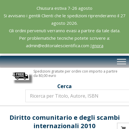
Skip
Chiusura estiva 7-26 agosto
to
Si avvisano i gentili Clienti che le spedizioni riprenderanno il 27
content
agosto 2026.
Gli ordini pervenuti verranno evasi a partire da tale data.
Per problematiche tecniche potete scrivere a:
admin@editorialescientifica.com
Ignora
Editoriale
Primary
Scientifica
Navigation
Spedizioni gratuite per ordini con importo a partire
Menu
da 80,00 euro
Cerca
Diritto comunitario e degli scambi
internazionali 2010