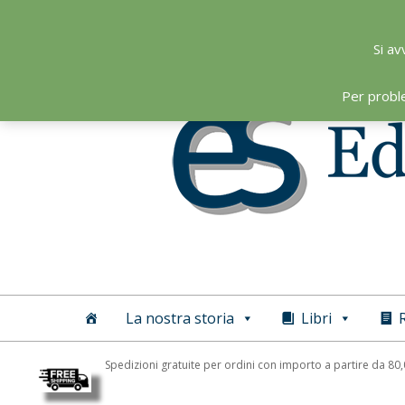
Skip
to
Si av
content
Per probl
Editoriale
Scientifica
La nostra storia
Libri
R
Spedizioni gratuite per ordini con importo a partire da 80