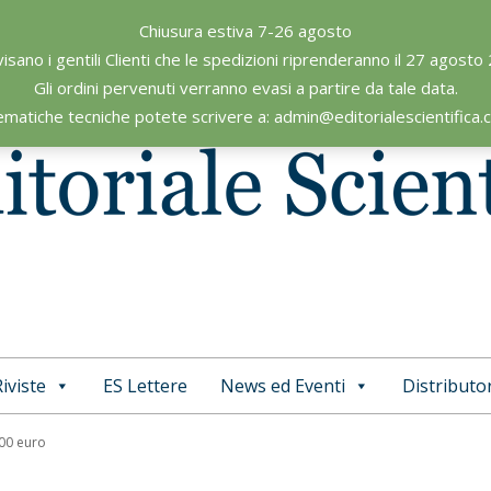
Chiusura estiva 7-26 agosto
visano i gentili Clienti che le spedizioni riprenderanno il 27 agosto
Gli ordini pervenuti verranno evasi a partire da tale data.
ematiche tecniche potete scrivere a: admin@editorialescientifica
iviste
ES Lettere
News ed Eventi
Distributor
Primary
Navigation
,00 euro
Menu