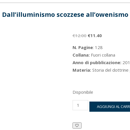
Dall’illuminismo scozzese all’owenismo
Il
Il
€
12.00
€
11.40
prezzo
prezzo
N. Pagine
: 128
originale
attuale
Collana:
Fuori collana
era:
è:
Anno di pubblicazione:
201
€12.00.
€11.40.
Materia:
Storia del dottrine 
Disponibile
Dall’illuminismo
AGGIUNGI AL CAR
scozzese
all’owenismo
quantità