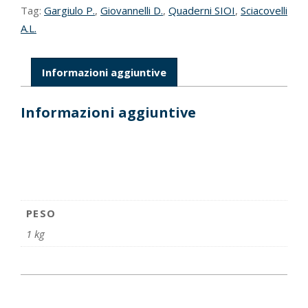
Tag:
Gargiulo P.
,
Giovannelli D.
,
Quaderni SIOI
,
Sciacovelli
A.L.
Informazioni aggiuntive
Informazioni aggiuntive
PESO
1 kg