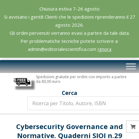
Skip
Chiusura estiva 7-26 agosto
to
Si avvisano i gentili Clienti che le spedizioni riprenderanno il 27
content
agosto 2026.
Gli ordini pervenuti verranno evasi a partire da tale data.
Per problematiche tecniche potete scrivere a:
admin@editorialescientifica.com
Ignora
Editoriale
Primary
Scientifica
Navigation
Spedizioni gratuite per ordini con importo a partire
Menu
da 80,00 euro
Cerca
Cybersecurity Governance and
Normative. Quaderni SIOI n.29