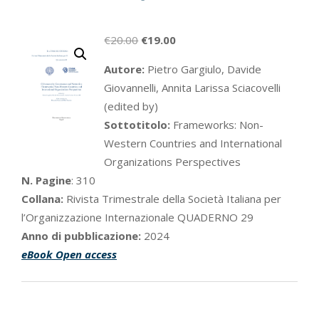
Il
Il
€
20.00
€
19.00
prezzo
prezzo
Autore:
Pietro Gargiulo, Davide
originale
attuale
Giovannelli, Annita Larissa Sciacovelli
era:
è:
(edited by)
€20.00.
€19.00.
Sottotitolo:
Frameworks: Non-
Western Countries and International
Organizations Perspectives
N. Pagine
: 310
Collana:
Rivista Trimestrale della Società Italiana per
l’Organizzazione Internazionale QUADERNO 29
Anno di pubblicazione:
2024
eBook Open access