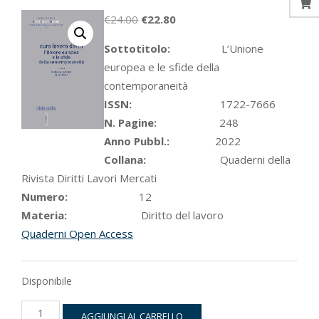
Il
Il
€
24.00
€
22.80
prezzo
prezzo
Sottotitolo:
L’Unione
originale
attuale
europea e le sfide della
era:
è:
contemporaneità
€24.00.
€22.80.
ISSN:
1722-7666
N. Pagine:
248
Anno Pubbl.:
2022
Collana:
Quaderni della
Rivista Diritti Lavori Mercati
Numero:
12
Materia:
Diritto del lavoro
Quaderni Open Access
Disponibile
Cura
AGGIUNGI AL CARRELLO