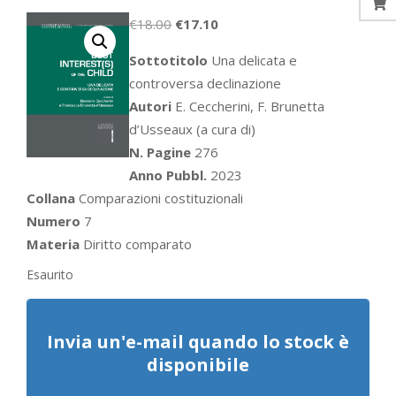
Il
Il
€
18.00
€
17.10
prezzo
prezzo
Sottotitolo
Una delicata e
originale
attuale
controversa declinazione
era:
è:
Autori
E. Ceccherini, F. Brunetta
€18.00.
€17.10.
d’Usseaux (a cura di)
N. Pagine
276
Anno Pubbl.
2023
Collana
Comparazioni costituzionali
Numero
7
Materia
Diritto comparato
Esaurito
Invia un'e-mail quando lo stock è
disponibile