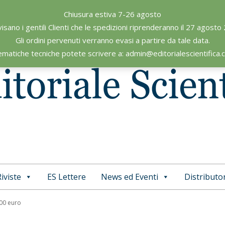
Chiusura estiva 7-26 agosto
visano i gentili Clienti che le spedizioni riprenderanno il 27 agosto
Gli ordini pervenuti verranno evasi a partire da tale data.
ematiche tecniche potete scrivere a: admin@editorialescientifica
iviste
ES Lettere
News ed Eventi
Distributor
Primary
Navigation
,00 euro
Menu