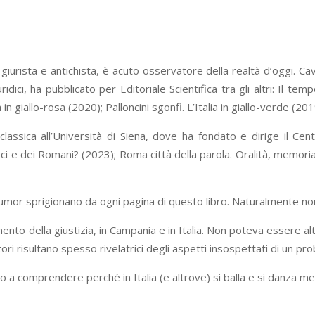
, giurista e antichista, è acuto osservatore della realtà d’oggi. Ca
dici, ha pubblicato per Editoriale Scientifica tra gli altri: Il tem
 giallo-rosa (2020); Palloncini sgonfi. L’Italia in giallo-verde (2019);
a classica all’Università di Siena, dove ha fondato e dirige il C
reci e dei Romani? (2023); Roma città della parola. Oralità, memori
ne humor sprigionano da ogni pagina di questo libro. Naturalmente n
nto della giustizia, in Campania e in Italia. Non poteva essere altrim
tori risultano spesso rivelatrici degli aspetti insospettati di un pr
iamo a comprendere perché in Italia (e altrove) si balla e si danza me