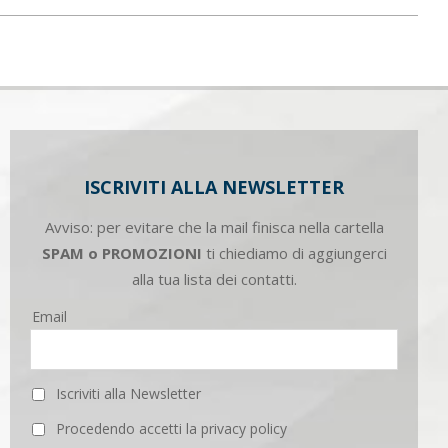
ISCRIVITI ALLA NEWSLETTER
Avviso: per evitare che la mail finisca nella cartella
SPAM o PROMOZIONI
ti chiediamo di aggiungerci
alla tua lista dei contatti.
Email
Iscriviti alla Newsletter
Procedendo accetti la privacy policy