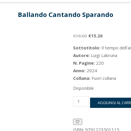
Ballando Cantando Sparando
Il
Il
€
16.00
€
15.20
prezzo
prezzo
Sottotitolo:
Il tempo dell’
originale
attuale
Autore:
Luigi Labruna
era:
è:
N. Pagine:
220
€16.00.
€15.20.
Anno:
2024
Collana:
Fuori collana
Disponibile
Ballando
AGGIUNGI AL CAR
Cantando
Sparando
quantità
ISBN:
9791223501115