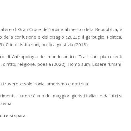
valiere di Gran Croce dell’ordine al merito della Repubblica, è
po della confusione e del disagio (2023); Il garbuglio. Politica,
 Crinali. Istituzioni, politica giustizia (2018).
entro di Antropologia del mondo antico. Tra i suoi più recenti
a, diritto, religione, poesia (2022); Homo sum. Essere “umani”
on troverete solo ironia, umorismo e dottrina.
enti, l’autore è uno dei maggiori giuristi italiani e da lui ci si
oblema.
ntre si spara.