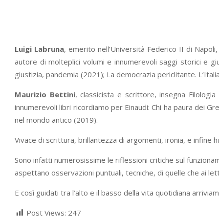
Luigi Labruna
, emerito nell’Università Federico II di Napoli
autore di molteplici volumi e innumerevoli saggi storici e giuri
giustizia, pandemia (2021); La democrazia periclitante. L’Italia in
Maurizio Bettini
, classicista e scrittore, insegna Filologi
innumerevoli libri ricordiamo per Einaudi: Chi ha paura dei G
nel mondo antico (2019).
Vivace di scrittura, brillantezza di argomenti, ironia, e infi
Sono infatti numerosissime le riflessioni critiche sul funzioname
aspettano osservazioni puntuali, tecniche, di quelle che ai let
E così guidati tra l’alto e il basso della vita quotidiana arriv
Post Views:
247