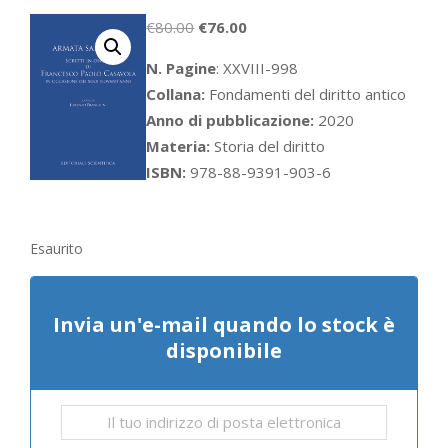
Il
Il
€
80.00
€
76.00
prezzo
prezzo
N. Pagine
: XXVIII-998
originale
attuale
Collana:
Fondamenti del diritto antico
era:
è:
Anno di pubblicazione:
2020
€80.00.
€76.00.
Materia:
Storia del diritto
ISBN:
978-88-9391-903-6
Esaurito
Invia un'e-mail quando lo stock è
disponibile