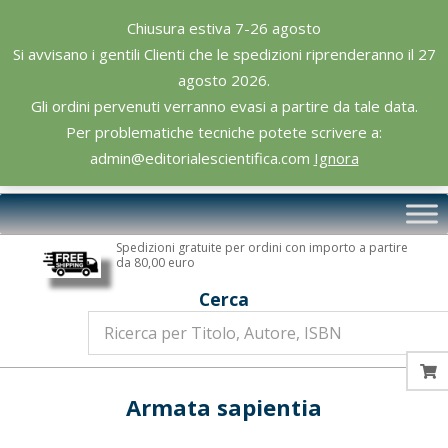
Skip
Chiusura estiva 7-26 agosto
to
Si avvisano i gentili Clienti che le spedizioni riprenderanno il 27
content
agosto 2026.
Gli ordini pervenuti verranno evasi a partire da tale data.
Per problematiche tecniche potete scrivere a:
admin@editorialescientifica.com
Ignora
Editoriale
Primary
Scientifica
Navigation
Spedizioni gratuite per ordini con importo a partire
Menu
da 80,00 euro
Cerca
Armata sapientia