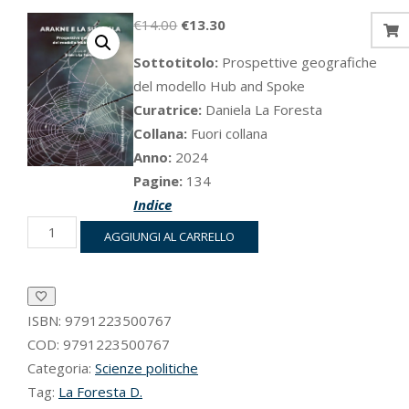
Il
Il
€
14.00
€
13.30
prezzo
prezzo
Sottotitolo:
Prospettive geografiche
originale
attuale
del modello Hub and Spoke
era:
è:
Curatrice:
Daniela La Foresta
€14.00.
€13.30.
Collana:
Fuori collana
Anno:
2024
Pagine:
134
Indice
Arakne
AGGIUNGI AL CARRELLO
e
la
sua
tela
quantità
ISBN:
9791223500767
COD:
9791223500767
Categoria:
Scienze politiche
Tag:
La Foresta D.