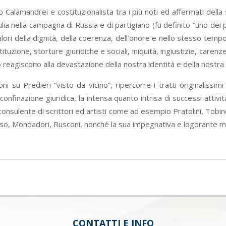
iero Calamandrei e costituzionalista tra i più noti ed affermati del
ulia nella campagna di Russia e di partigiano (fu definito “uno dei p
valori della dignità, della coerenza, dell’onore e nello stesso tem
ituzione, storture giuridiche e sociali, iniquità, ingiustizie, carenz
gio reagiscono alla devastazione della nostra identità e della nostra
oni su Predieri “visto da vicino”, ripercorre i tratti originaliss
 confinazione giuridica, la intensa quanto intrisa di successi att
nsulente di scrittori ed artisti come ad esempio Pratolini, Tobino,
resso, Mondadori, Rusconi, nonché la sua impegnativa e logorante ma 
CONTATTI E INFO