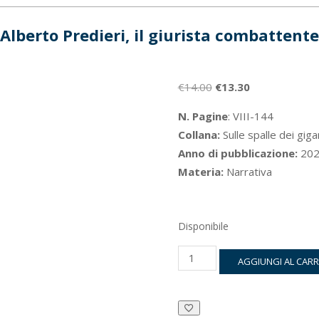
Alberto Predieri, il giurista combattente
Il
Il
€
14.00
€
13.30
prezzo
prezzo
N. Pagine
: VIII-144
originale
attuale
Collana:
Sulle spalle dei giga
era:
è:
Anno di pubblicazione:
202
€14.00.
€13.30.
Materia:
Narrativa
Disponibile
Alberto
AGGIUNGI AL CAR
Predieri,
il
giurista
combattente