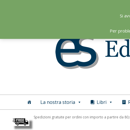
Skip
to
Si av
content
Per probl
Editoriale
Scientifica
La nostra storia
Libri
R
Spedizioni gratuite per ordini con importo a partire da 80