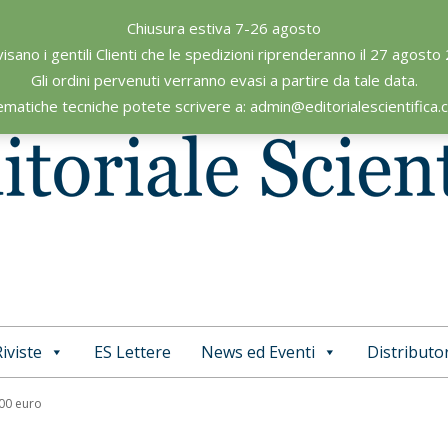
Chiusura estiva 7-26 agosto
visano i gentili Clienti che le spedizioni riprenderanno il 27 agosto
Gli ordini pervenuti verranno evasi a partire da tale data.
ematiche tecniche potete scrivere a: admin@editorialescientifica
iviste
ES Lettere
News ed Eventi
Distributor
Primary
Navigation
,00 euro
Menu