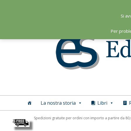
Skip
to
Si av
content
Per probl
Editoriale
Scientifica
La nostra storia
Libri
R
Spedizioni gratuite per ordini con importo a partire da 80