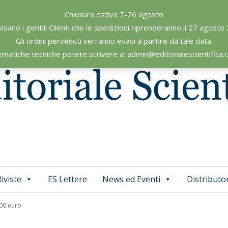
Chiusura estiva 7-26 agosto
visano i gentili Clienti che le spedizioni riprenderanno il 27 agosto
Gli ordini pervenuti verranno evasi a partire da tale data.
ematiche tecniche potete scrivere a: admin@editorialescientifica
iviste
ES Lettere
News ed Eventi
Distributor
Primary
Navigation
,00 euro
Menu