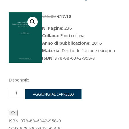
Il
Il
€
18.00
€
17.10
prezzo
prezzo
N. Pagine
: 236
originale
attuale
Collana:
Fuori collana
era:
è:
Anno di pubblicazione:
2016
€18.00.
€17.10.
Materia:
Diritto dell’Unione europea
ISBN:
978-88-6342-958-9
Disponibile
Servizi
AGGIUNGI AL CARRELLO
strategici
e
diritto
dell’Unione
europea
ISBN:
978-88-6342-958-9
quantità
COD:
978-88-6342-958-9