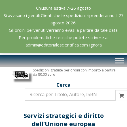
Skip
Chiusura estiva 7-26 agosto
to
Si avvisano i gentili Clienti che le spedizioni riprenderanno il 27
content
agosto 2026.
Gli ordini pervenuti verranno evasi a partire da tale data.
Per problematiche tecniche potete scrivere a:
admin@editorialescientifica.com
Ignora
Editoriale
Primary
Scientifica
Navigation
Spedizioni gratuite per ordini con importo a partire
Menu
da 80,00 euro
Cerca
Servizi strategici e diritto
dell’Unione europea