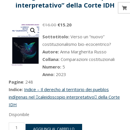
interpretativo” della Corte IDH
Il
Il
€
16.00
€
15.20
prezzo
prezzo
Sottotitolo:
Verso un “nuovo”
originale
attuale
costituzionalismo bio-ecocentrico?
era:
è:
Autore:
Anna Margherita Russo
€16.00.
€15.20.
Collana:
Comparazioni costituzionali
Numero:
5
Anno:
2023
Pagine
: 248
Indice:
Indice – Il derecho al territorio dei pueblos
indígenas nel caleidoscopio interpretativo della Corte
IDH
Disponibile
Il
AGGIUNGI AL CARRELLO