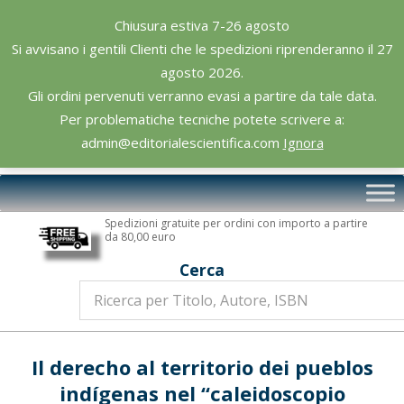
Skip
Chiusura estiva 7-26 agosto
to
Si avvisano i gentili Clienti che le spedizioni riprenderanno il 27
content
agosto 2026.
Gli ordini pervenuti verranno evasi a partire da tale data.
Per problematiche tecniche potete scrivere a:
admin@editorialescientifica.com
Ignora
Editoriale
Primary
Scientifica
Navigation
Spedizioni gratuite per ordini con importo a partire
Menu
da 80,00 euro
Cerca
Il derecho al territorio dei pueblos
indígenas nel “caleidoscopio