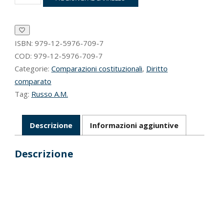
derecho
al
territorio
dei
pueblos
ISBN:
979-12-5976-709-7
indígenas
COD:
979-12-5976-709-7
nel
Categorie:
Comparazioni costituzionali
,
Diritto
"caleidoscopio
comparato
interpretativo"
Tag:
Russo A.M.
della
Corte
IDH
quantità
Descrizione
Informazioni aggiuntive
Descrizione