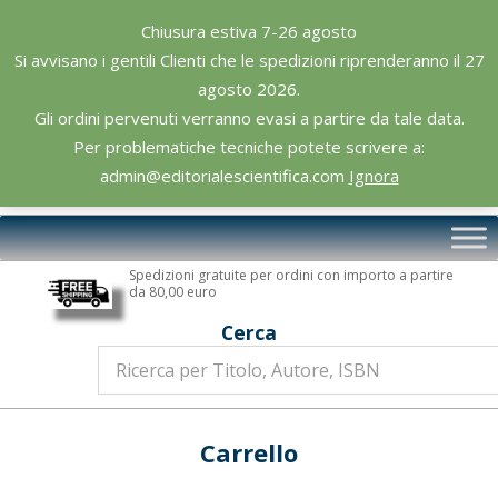
Skip
Chiusura estiva 7-26 agosto
to
Si avvisano i gentili Clienti che le spedizioni riprenderanno il 27
content
agosto 2026.
Gli ordini pervenuti verranno evasi a partire da tale data.
Per problematiche tecniche potete scrivere a:
admin@editorialescientifica.com
Ignora
Editoriale
Primary
Scientifica
Navigation
Spedizioni gratuite per ordini con importo a partire
Menu
da 80,00 euro
Cerca
Carrello